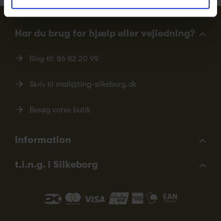
Har du brug for hjælp eller vejledning?
Ring tlf.
86 82 20 99
Skriv til
mail@ting-silkeborg.dk
Besøg vores butik
Information
t.i.n.g. i Silkeborg