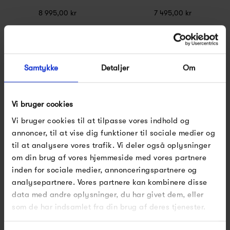
8 995,00 kr
7 495,00 kr
Samtykke
Detaljer
Om
Vi bruger cookies
Vi bruger cookies til at tilpasse vores indhold og
annoncer, til at vise dig funktioner til sociale medier og
Anno Studio FM 630
Anno Studio FM 627
til at analysere vores trafik. Vi deler også oplysninger
om din brug af vores hjemmeside med vores partnere
2 195,00 kr
3 295,00 kr
inden for sociale medier, annonceringspartnere og
analysepartnere. Vores partnere kan kombinere disse
data med andre oplysninger, du har givet dem, eller
som de har indsamlet fra din brug af deres tjenester.