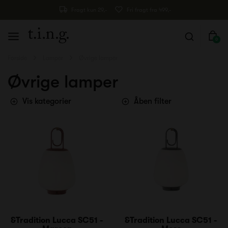
Fragt kun 29,-
Fri fragt fra 499,-
0
Forside
Lamper
Øvrige lamper
Øvrige lamper
Vis kategorier
Åben filter
&Tradition Lucca SC51 -
&Tradition Lucca SC51 -