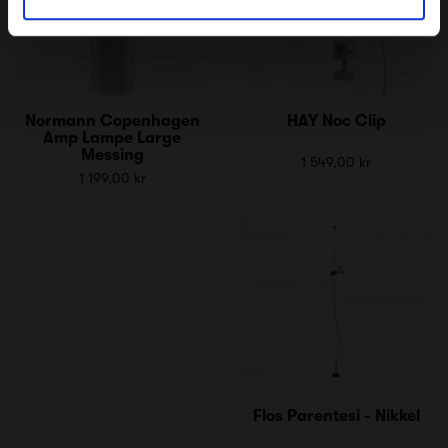
Normann Copenhagen
HAY Noc Clip
Amp Lampe Large
Messing
1 549,00 kr
1 199,00 kr
Flos Parentesi - Nikkel