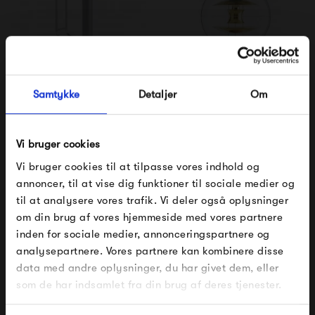
Muuto Piton Portable
Verpan VP Globe Pendel
Illumination - Aluminium
Messing
Samtykke
Detaljer
Om
1 695,00 kr
13 495,00 kr
Vi bruger cookies
Vi bruger cookies til at tilpasse vores indhold og
annoncer, til at vise dig funktioner til sociale medier og
til at analysere vores trafik. Vi deler også oplysninger
om din brug af vores hjemmeside med vores partnere
FÅ 10% PÅ DIN NÆSTE ORDRE
inden for sociale medier, annonceringspartnere og
analysepartnere. Vores partnere kan kombinere disse
Indtast din e-mail, så sender vi rabatkoden til dig på
data med andre oplysninger, du har givet dem, eller
mail. Minimumsbeløb er 499 kr. for at indløse
rabatten.
som de har indsamlet fra din brug af deres tjenester.
Lampe Gras No. 201
Artek Pendant Light
A330S 'Golden...
Gælder ikke på produkter fra Fermob, File Under