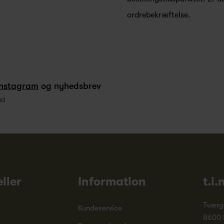
ordrebekræftelse.
Instagram
og nyhedsbrev
ud
ller
Information
t.i.
Tværg
Kundeservice
8600 