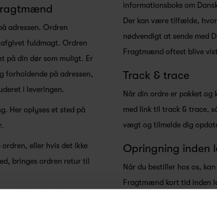
informationsboks om Dans
 Fragtmænd
Der kan være tilfælde, hvor
 på adressen. Ordren
nødvendigt at sende med Da
 afgivet fuldmagt. Ordren
Fragtmænd oftest blive vist
t på din dør som muligt. Er
Track & trace
og forholdende på adressen,
uderet i leveringen.
Når din ordre er pakket og k
med link til track & trace, 
g. Her oplyses et sted på
vægt og tilmelde dig opdate
r.
ordren, eller hvis det ikke
Opringning inden l
ed, bringes ordren retur til
Når du bestiller hos os, kan
Fragtmænd kort tid inden lev
mænd eller bestille
vegne af Danske Fragtmænd,
el er gratis. Øvrige
Fragtmænd overholder dette