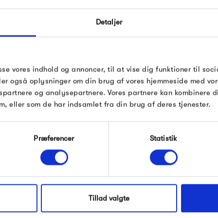
Levering med fuld
Detaljer
 kort tid inden leveringen.
Du kan vælge, at din ordre m
anske Fragtmænd. Vi kan
ansvar. Det kan være en god
erholdes.
Danske
sse vores indhold og annoncer, til at vise dig funktioner til soci
den i dagtimerne.
g gods, og leverer med en
deler også oplysninger om din brug af vores hjemmeside med vor
sesret </>
Ved bestilling skal du blot
spartnere og analysepartnere. Vores partnere kan kombinere 
m, eller som de har indsamlet fra din brug af deres tjenester.
ordren. Husk at tage højde 
hos os.
din adresse. Er du i tvivl, 
ag, du har modtaget din
Præferencer
Statistik
Aftalt leveringsdat
én ordre, men de leveres
dtager den sidste vare.
Ønsker du levering til en b
afsendelsen af din ordre. Ve
lsen til at afsende din vare
leveringsdato i feltet til l
b. Du kan sende en mail
Tillad valgte
kontaktes, når din ordre er k
lsesformularen, som du