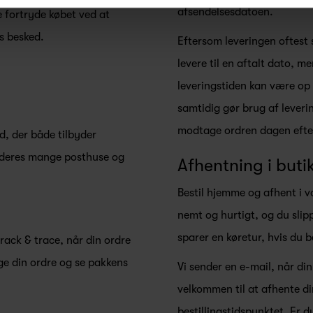
afsendelsesdatoen.
e fortryde købet ved at
s besked.
Eftersom leveringen oftest s
levere til en aftalt dato, m
leveringstiden kan være op t
samtidig gør brug af leveri
modtage ordren dagen efte
d, der både tilbyder
f deres mange posthuse og
Afhentning i buti
Bestil hjemme og afhent i vo
nemt og hurtigt, og du slip
sparer en køretur, hvis du be
rack & trace, når din ordre
lge din ordre og se pakkens
Vi sender en e-mail, når din
velkommen til at afhente di
bestillingstidspunktet. Er du