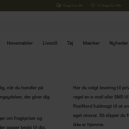
Fragt kun 29,-
Fri fragt fra 499,-
Havemøbler
Livsstil
Tøj
Mærker
Nyheder
 dig, når du handler på
Har du valgt levering til p
ingsydelser, der giver dig
regel en e-mail eller SMS til
PostNord fuldmagt til at ord
eget ansvar. Så slipper du f
ger om fragtpriser og
ikke er hjemme.
r passer bedst til dig.