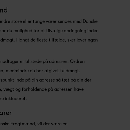
nd
ndre store eller tunge varer sendes med Danske
har du mulighed for at tilvælge opringning inden
dmagt. I langt de fleste tilfælde, sker leveringen
modtager er til stede på adressen. Ordren
sen, medmindre du har afgivet fuldmagt.
punkt inde på din adresse så tæt på din dør
lse, vægt og forholdende på adressen have
ke inkluderet.
arer
anske Fragtmænd, vil der være en