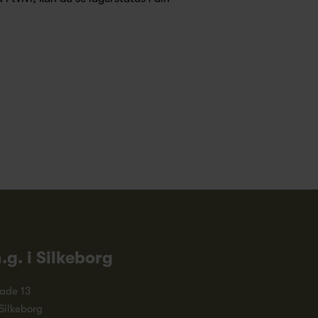
n.g. i Silkeborg
ade 13
Silkeborg