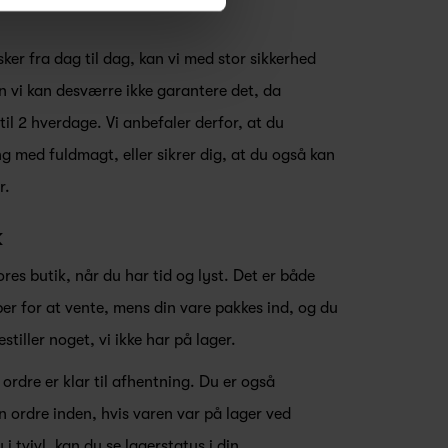
ker fra dag til dag, kan vi med stor sikkerhed
en vi kan desværre ikke garantere det, da
il 2 hverdage. Vi anbefaler derfor, at du
ng med fuldmagt, eller sikrer dig, at du også kan
r.
k
res butik, når du har tid og lyst. Det er både
per for at vente, mens din vare pakkes ind, og du
stiller noget, vi ikke har på lager.
 ordre er klar til afhentning. Du er også
n ordre inden, hvis varen var på lager ved
 i tvivl, kan du se lagerstatus i din