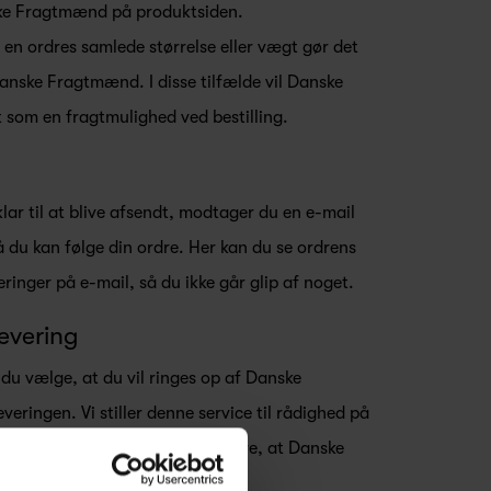
ke Fragtmænd på produktsiden.
 en ordres samlede størrelse eller vægt gør det
nske Fragtmænd. I disse tilfælde vil Danske
 som en fragtmulighed ved bestilling.
lar til at blive afsendt, modtager du en e-mail
så du kan følge din ordre. Her kan du se ordrens
ringer på e-mail, så du ikke går glip af noget.
evering
 du vælge, at du vil ringes op af Danske
eringen. Vi stiller denne service til rådighed på
 og vi kan derfor ikke garantere, at Danske
 ved hver levering.