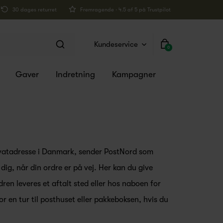
30 dages returret
Fremragende · 4.5 af 5 på Trustpilot
Kundeservice
0
Gaver
Indretning
Kampagner
rivatadresse i Danmark, sender PostNord som
 dig, når din ordre er på vej. Her kan du give
ren leveres et aftalt sted eller hos naboen for
or en tur til posthuset eller pakkeboksen, hvis du