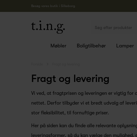
Besøg vores butik i Silkeborg
Møbler
Boligtilbehør
Lamper
Forside
Fragt og levering
Fragt og levering
Vi ved, at fragtprisen og leveringen er vigtig for
nettet. Derfor tilbyder vi et bredt udvalg af lever
stor fleksibilitet, til fornuftige priser.
Her på siden kan du finde alle relevante oplysnin
leveringsformer, så du kan vælge den mulighed, de