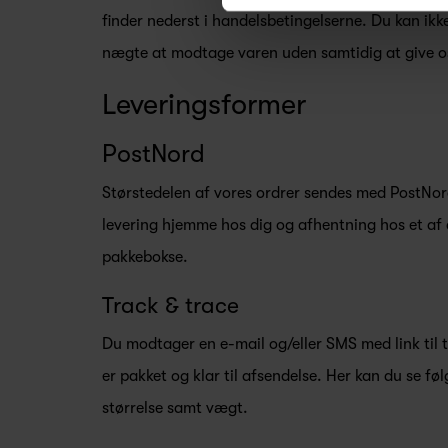
finder nederst i handelsbetingelserne. Du kan ikk
nægte at modtage varen uden samtidig at give o
Leveringsformer
PostNord
Størstedelen af vores ordrer sendes med PostNor
levering hjemme hos dig og afhentning hos et a
pakkebokse.
Track & trace
Du modtager en e-mail og/eller SMS med link til t
er pakket og klar til afsendelse. Her kan du se fø
størrelse samt vægt.