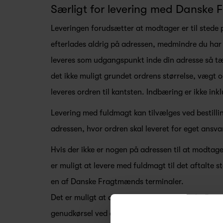
Særligt for levering med Danske
Leveringen forudsætter at modtager er til stede
efterlades aldrig på adressen, medmindre du har
leveres som udgangspunkt inde din adresse så tæ
det ikke muligt grundet ordrens størrelse, vægt 
leveres ordren til kantsten. Indbæring er ikke inkl
Levering med fuldmagt kan tilvælges ved bestillin
adressen, hvor ordren skal leveret for eget ansva
Hvis der ikke er nogen på adressen til at modtage 
er muligt at levere med fuldmagt til det aftalte st
en af Danske Fragtmænds terminaler.
Det er muligt at afhente ordren hos Danske Fragt
genudkørsel ved at kontakte os. Første genudkørs