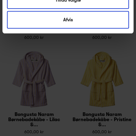
Afvis
Bongusta Naram
Bongusta Naram
Børnebadekåbe - Sea
Børnebadekåbe - Pure
Foam &...
white...
600,00 kr
600,00 kr
Bongusta Naram
Bongusta Naram
Børnebadekåbe - Lilac
Børnebadekåbe - Pristine
&...
&...
600,00 kr
600,00 kr