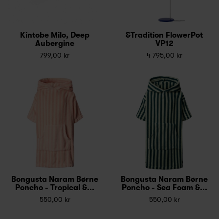
Kintobe Milo, Deep
&Tradition FlowerPot
Aubergine
VP12
799,00 kr
4 795,00 kr
Bongusta Naram Børne
Bongusta Naram Børne
Poncho - Tropical &...
Poncho - Sea Foam &...
550,00 kr
550,00 kr