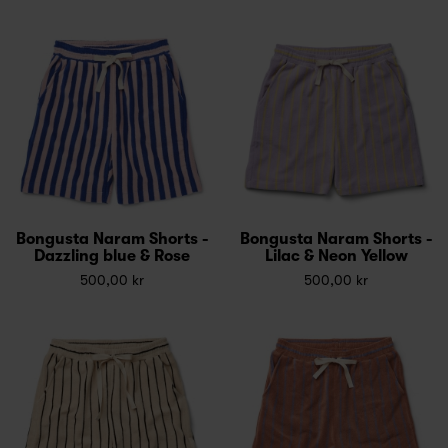
Bongusta Naram Shorts -
Bongusta Naram Shorts -
Dazzling blue & Rose
Lilac & Neon Yellow
500,00 kr
500,00 kr