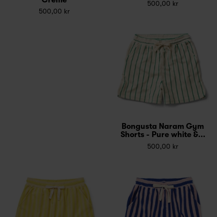
500,00 kr
500,00 kr
Bongusta Naram Gym
Shorts - Pure white &...
500,00 kr