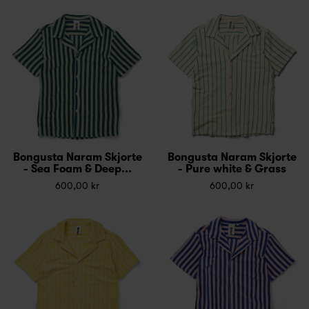
Bongusta Naram Skjorte
Bongusta Naram Skjorte
- Sea Foam & Deep...
- Pure white & Grass
600,00 kr
600,00 kr