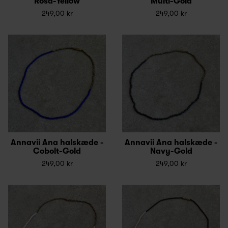
Rosa-Yellow
Multi-Gold
249,00 kr
249,00 kr
Annavii Ana halskæde -
Annavii Ana halskæde -
Cobolt-Gold
Navy-Gold
249,00 kr
249,00 kr