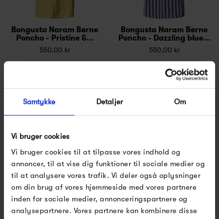
Bongusta Naram Børne
Bongusta Naram Børne
Poncho - Pristine &...
Poncho - Dazzling blue...
550,00 kr
550,00 kr
Samtykke
Detaljer
Om
Vi bruger cookies
Vi bruger cookies til at tilpasse vores indhold og
annoncer, til at vise dig funktioner til sociale medier og
Bongusta Naram Børne
Bongusta Naram Børne
til at analysere vores trafik. Vi deler også oplysninger
Poncho - Creme & Ink
Poncho - Camel &...
om din brug af vores hjemmeside med vores partnere
550,00 kr
550,00 kr
inden for sociale medier, annonceringspartnere og
analysepartnere. Vores partnere kan kombinere disse