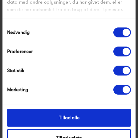
data med andre oplysninger, du har givet dem, eller
som de har indsamlet fra din brug af deres tjenester.
Samtykkevalg
Nødvendig
Præferencer
Bongusta Naram Børne
Bongusta Naram
Poncho - Baby Pink &...
Børnebadekåbe -
Statistik
Tropical &...
550,00 kr
600,00 kr
Marketing
Tillad alle
Tillad valgte