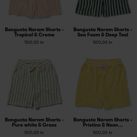
Bongusta Naram Shorts -
Bongusta Naram Shorts -
Tropical & Creme
Sea Foam & Deep Teal
500,00 kr
500,00 kr
Bongusta Naram Shorts -
Bongusta Naram Shorts -
Pure white & Grass
Pristine & Neon...
500,00 kr
500,00 kr