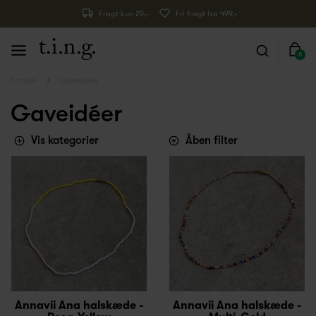
Fragt kun 29,-
Fri fragt fra 499,-
0
Forside
Gaveidéer
Gaveidéer
Vis kategorier
Åben filter
Annavii Ana halskæde -
Annavii Ana halskæde -