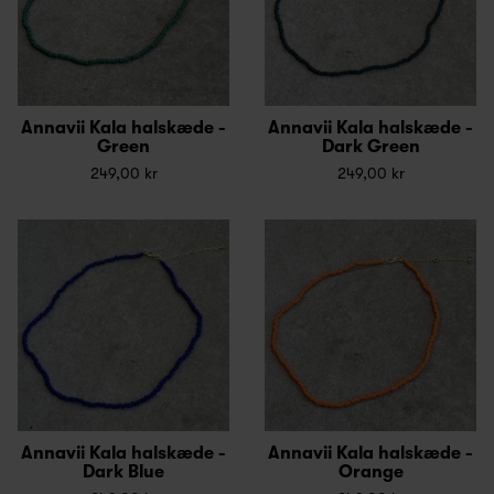
Annavii Kala halskæde -
Annavii Kala halskæde -
Green
Dark Green
249,00 kr
249,00 kr
Annavii Kala halskæde -
Annavii Kala halskæde -
Dark Blue
Orange