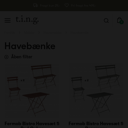
Fragt kun 29,-
Fri fragt fra 499,-
0
Forside
Møbler
Havemøbler
Havebænke
Havebænke
Åben filter
Fermob Bistro Havesæt 5
Fermob Bistro Havesæt 5