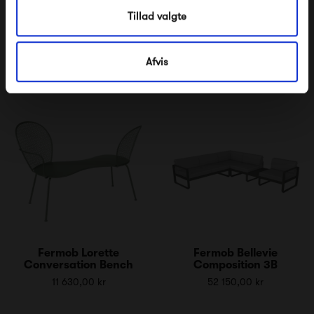
Tillad valgte
Fermob Luxembourg 2-
Fermob Luxembourg
Seater Garden Bench
Compact Bench
Afvis
5 445,00 kr
3 155,00 kr
Fermob Lorette
Fermob Bellevie
Conversation Bench
Composition 3B
11 630,00 kr
52 150,00 kr