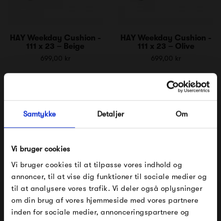
HAY Weekday Cushion -
HAY Weekday Cushion -
111 x 23 – Beige
111 x 23 – Olive
699,00 kr
699,00 kr
Samtykke
Detaljer
Om
Vi bruger cookies
Vi bruger cookies til at tilpasse vores indhold og
annoncer, til at vise dig funktioner til sociale medier og
HAY Weekday Bench Duo
HAY Weekday Bench 190
til at analysere vores trafik. Vi deler også oplysninger
111 x 23
x 32
om din brug af vores hjemmeside med vores partnere
FÅ 10% PÅ DIN NÆSTE ORDRE
1 799,00 kr
3 499,00 kr
inden for sociale medier, annonceringspartnere og