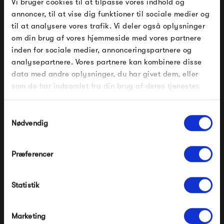
Vi bruger cookies til at tilpasse vores indhold og
annoncer, til at vise dig funktioner til sociale medier og
til at analysere vores trafik. Vi deler også oplysninger
om din brug af vores hjemmeside med vores partnere
FÅ 10% PÅ DIN NÆSTE ORDRE
inden for sociale medier, annonceringspartnere og
analysepartnere. Vores partnere kan kombinere disse
Indtast din e-mail, så sender vi rabatkoden til dig på
data med andre oplysninger, du har givet dem, eller
mail. Minimumsbeløb er 499 kr. for at indløse
rabatten.
som de har indsamlet fra din brug af deres tjenester.
Gælder ikke på produkter fra Fermob, File Under
Pop og i forvejen nedsatte produkter.
Samtykkevalg
Frandsen One Light
Anour Papilio Double
Nødvendig
Væglampe - Krom, mørk
opal
499,00 kr
14 550,00 kr
Præferencer
Modtag velkomstrabat
Statistik
*Ved at tilmelde dig accepterer du at modtage e-
mailmarkedsføring
Nej tak, jeg ønsker ikke rabat.
Marketing