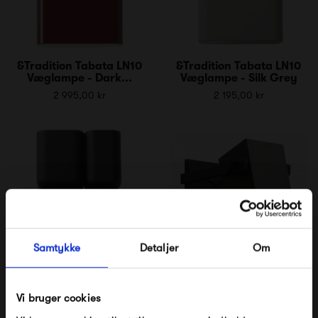
&Tradition Tabata LN10
&Tradition Tabata LN10
Væglampe - Dark...
Væglampe - Silk Grey
2 995,00 kr
2 195,00 kr
Samtykke
Detaljer
Om
&Tradition Tabata LN10
Frandsen BF Quadro
Væglampe - Black
Wall Lamp
Vi bruger cookies
2 195,00 kr
1 799,00 kr