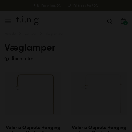
Fragt kun 29,-
Fri fragt fra 499,-
0
Forside
Lamper
Væglamper
Væglamper
Åben filter
Valerie Objects Hanging
Valerie Objects Hanging