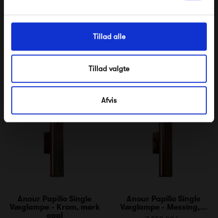
Tillad alle
Anour Papilio Double
Anour Papilio Double
Væglampe - Messing,...
Væglampe - Messing,
børstet
13 550,00 kr
Tillad valgte
12 550,00 kr
Afvis
Anour Papilio Single
Anour Papilio Single
Væglampe - Krom, mørk
Væglampe - Messing,...
opal