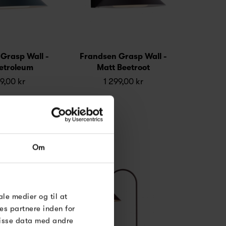
Grasp Wall -
Frandsen Grasp Wall -
etroleum
Matt Beetroot
9,00 kr
1 299,00 kr
Om
ale medier og til at
es partnere inden for
disse data med andre