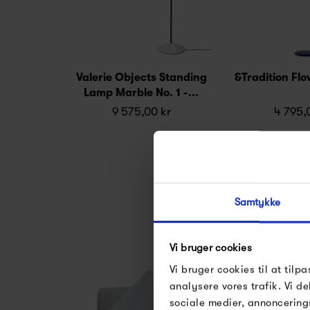
Valerie Objects Standing
&Tradition Fl
Lamp Marble No. 1 -...
9 575,00 kr
4 795,
Samtykke
Vi bruger cookies
Vi bruger cookies til at tilpa
analysere vores trafik. Vi 
sociale medier, annoncering