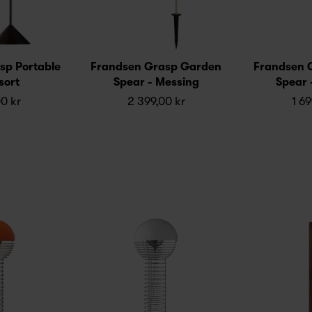
sp Portable
Frandsen Grasp Garden
Frandsen 
sort
Spear - Messing
Spear 
00 kr
2 399,00 kr
1 69