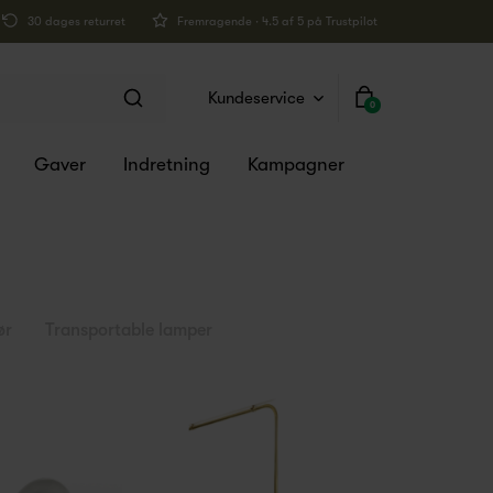
30 dages returret
Fremragende · 4.5 af 5 på Trustpilot
Kundeservice
0
Gaver
Indretning
Kampagner
ør
Transportable lamper