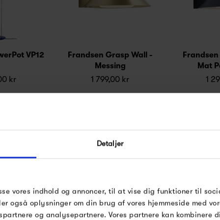
owerPot VP12
Frandsen Grasp Wall -
Frandsen 
Messing
Mat P
00 kr
1 799,00 kr
1 29
Detaljer
sse vores indhold og annoncer, til at vise dig funktioner til soci
deler også oplysninger om din brug af vores hjemmeside med vor
spartnere og analysepartnere. Vores partnere kan kombinere 