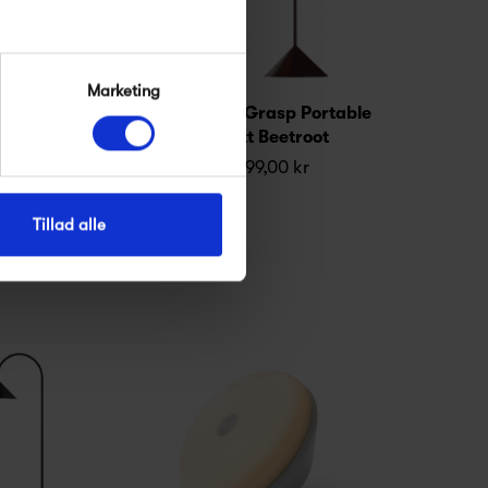
Marketing
rasp Portable
Frandsen Grasp Portable
essing
- Matt Beetroot
9,00 kr
1 499,00 kr
Tillad alle