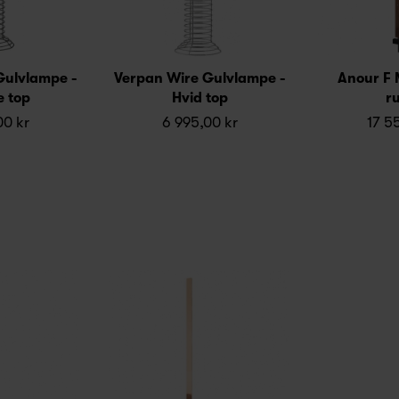
Gulvlampe -
Verpan Wire Gulvlampe -
Anour F M
 top
Hvid top
r
00 kr
6 995,00 kr
17 5