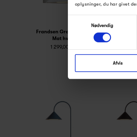
oplysninger, du har givet de
Samtykkevalg
Nødvendig
Frandsen Grasp Wall -
Frandsen Gr
Mat hvid
Mat s
1 299,00 kr
1 299,
Afvis