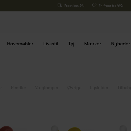
Fragt kun 29,-
Fri fragt fra 499,-
Havemøbler
Livsstil
Tøj
Mærker
Nyheder
r
Pendler
Væglamper
Øvrige
Lyskilder
Tilbeh