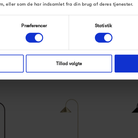
m, eller som de har indsamlet fra din brug af deres tjenester.
Præferencer
Statistik
asp Wall -
Frandsen Grasp Portable
Frandsen G
ort
- Mat hvid
- M
00 kr
1 499,00 kr
2 19
Tillad valgte