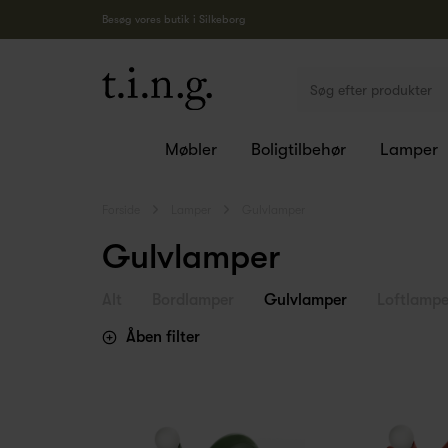
Besøg vores butik i Silkeborg
Møbler
Boligtilbehør
Lamper
Forside
Lamper
Gulvlamper
Gulvlamper
Alt
Bordlamper
Gulvlamper
Loftlampe
Åben filter