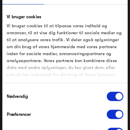
Vi bruger cookies
HAY Deville Chair -
HAY Deville Chair - Silver
Cream White
Grey
Vi bruger cookies til at tilpasse vores indhold og
2 499,00 kr
2 499,00 kr
annoncer, til at vise dig funktioner til sociale medier og
til at analysere vores trafik. Vi deler også oplysninger
om din brug af vores hjemmeside med vores partnere
FÅ 10% PÅ DIN NÆSTE ORDRE
inden for sociale medier, annonceringspartnere og
analysepartnere. Vores partnere kan kombinere disse
Indtast din e-mail, så sender vi rabatkoden til dig på
data med andre oplysninger, du har givet dem, eller
mail. Minimumsbeløb er 499 kr. for at indløse
rabatten.
som de har indsamlet fra din brug af deres tjenester.
Gælder ikke på produkter fra Fermob, File Under
Pop og i forvejen nedsatte produkter.
Samtykkevalg
Nødvendig
HAY Deville Chair -
Fermob Rest'o Table 71 x
Anthracite
71
Præferencer
2 499,00 kr
4 425,00 kr
Modtag velkomstrabat