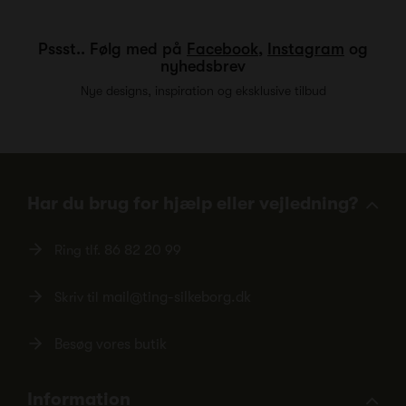
Pssst.. Følg med på
Facebook
,
Instagram
og
nyhedsbrev
Nye designs, inspiration og eksklusive tilbud
Har du brug for hjælp eller vejledning?
Ring tlf.
86 82 20 99
Skriv til
mail@ting-silkeborg.dk
Besøg vores butik
Information