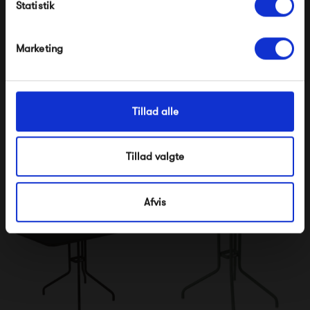
Statistik
*Ved at tilmelde dig accepterer du at modtage e-
mailmarkedsføring
Nej tak, jeg ønsker ikke rabat.
Marketing
Tillad alle
Fermob Rest'o Table 57 x
Fermob Rest'o Table Ø 60
57
Tillad valgte
3 995,00 kr
3 760,00 kr
Afvis