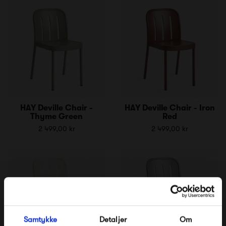
HAY Deville Chair -
HAY Deville Chair - Iron
Thyme Green
Red
2 499,00 kr
2 499,00 kr
Samtykke
Detaljer
Om