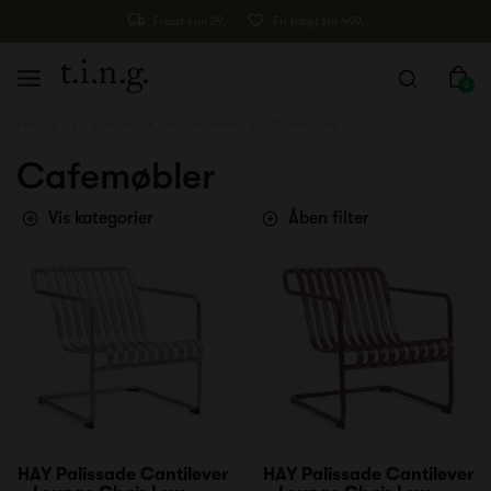
Fragt kun 29,-
Fri fragt fra 499,-
0
Forside
Møbler
Havemøbler
Cafemøbler
Cafemøbler
Vis kategorier
Åben filter
HAY Palissade Cantilever
HAY Palissade Cantilever