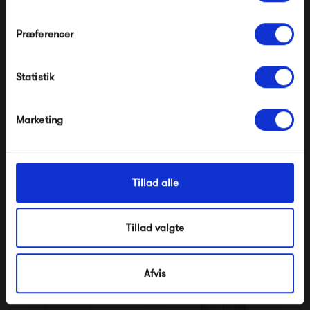
HAY Deville Armchair -
HAY Deville Armchair -
Præferencer
Silver Grey
Anthracite
Modtag velkomstrabat
2 799,00 kr
2 799,00 kr
Statistik
*Ved at tilmelde dig accepterer du at modtage e-
mailmarkedsføring
Nej tak, jeg ønsker ikke rabat.
Marketing
Tillad alle
HAY Deville Chair -
HAY Deville Chair - Iron
Tillad valgte
Thyme Green
Red
2 499,00 kr
2 499,00 kr
Afvis