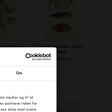
bdahl Co.
The Dybdahl Co. Fishes
ron Hirsutum
3906
,00 kr
250,00 kr
RDRE
Om
til dig på
øse
e Under
ale medier og til at
es partnere inden for
disse data med andre