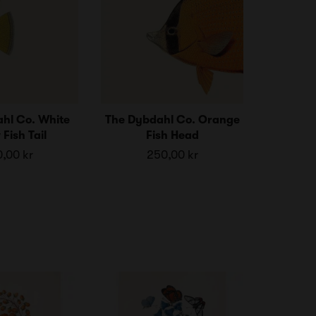
hl Co. White
The Dybdahl Co. Orange
 Fish Tail
Fish Head
,00 kr
250,00 kr