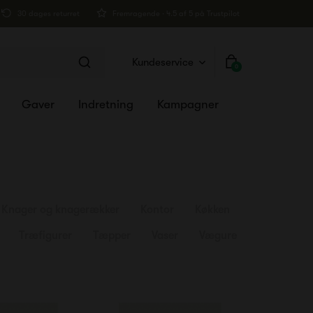
30 dages returret
Fremragende · 4.5 af 5 på Trustpilot
Kundeservice
0
Gaver
Indretning
Kampagner
Knager og knagerækker
Kontor
Køkken
Træfigurer
Tæpper
Vaser
Vægure