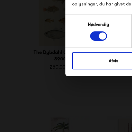
oplysninger, du har givet de
Samtykkevalg
Nødvendig
The Dybdahl Co. Fishes
The Dybdahl 
3900
391
Afvis
250,00 kr
250,0