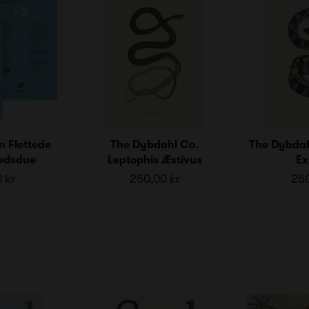
n Flettede
The Dybdahl Co.
The Dybdah
redsdue
Leptophis Æstivus
Ex
 kr
250,00 kr
250