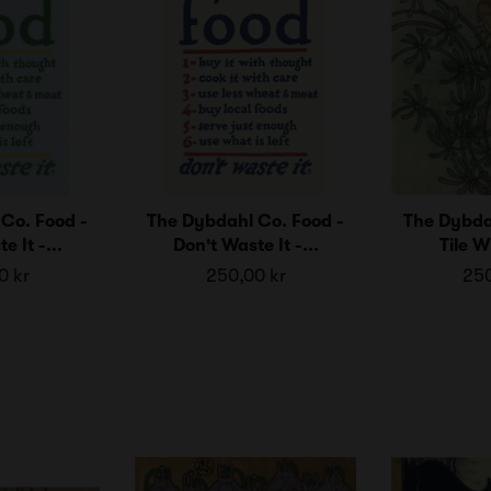
Co. Food -
The Dybdahl Co. Food -
The Dybda
e It -...
Don't Waste It -...
Tile Wi
0 kr
250,00 kr
250