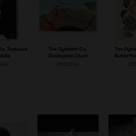
o. Tattooed
The Dybdahl Co.
The Dybd
ddle
Geological Chart
Butterfli
0 kr
250,00 kr
250