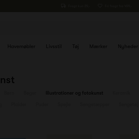
Fragt kun 29,-
Fri fragt fra 499,-
Havemøbler
Livsstil
Tøj
Mærker
Nyheder
unst
Børn
Bøger
Illustrationer og fotokunst
Keramik
g
Plaider
Puder
Spejle
Sengetæpper
Sengetøj