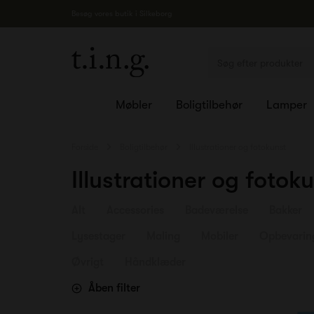
Besøg vores butik i Silkeborg
Møbler
Boligtilbehør
Lamper
Forside
Boligtilbehør
Illustrationer og fotokunst
Illustrationer og fotok
Alt
Accessories
Badeværelse
Bakker
Lysestager
Maling
Mobiler
Opbevarin
Øvrigt
Håndklæder
Åben filter