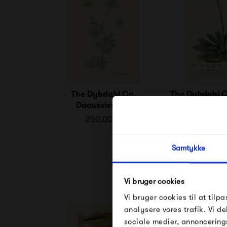
The Dybdahl Co.
The Dybdahl C
Dacusvisnaga
250,00 kr
250,0
Samtykke
Vi bruger cookies
Vi bruger cookies til at tilpa
analysere vores trafik. Vi 
sociale medier, annoncering