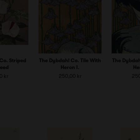
Co. Striped
The Dybdahl Co. Tile With
The Dybdahl
eed
Heron I.
Her
0 kr
250,00 kr
250