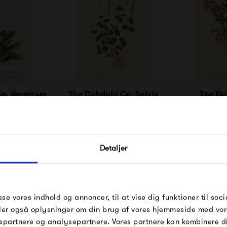
o. Veratrum
The Dybdahl Co. Salvia
The Dy
Bullata
Rhododend
0 kr
250,00 kr
250
FÅ 10% PÅ DIN NÆSTE O
Detaljer
Indtast din e-mail, så sender vi rabatkoden 
mail. Minimumsbeløb er 499 kr. for at indl
rabatten.
Gælder ikke på produkter fra Fermob, Fil
sse vores indhold og annoncer, til at vise dig funktioner til soci
Pop og i forvejen nedsatte produkter.
deler også oplysninger om din brug af vores hjemmeside med vor
spartnere og analysepartnere. Vores partnere kan kombinere 