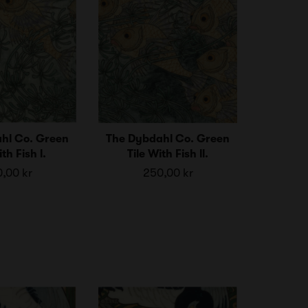
hl Co. Green
The Dybdahl Co. Green
th Fish l.
Tile With Fish ll.
,00 kr
250,00 kr