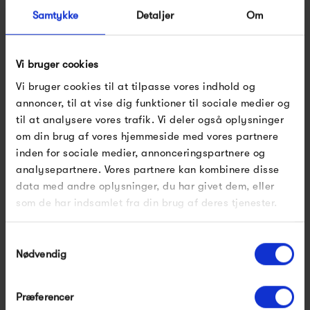
Handbag Small - Sea
Handbag Small - Pristine
Samtykke
Detaljer
Om
Foam &...
&...
375,00 kr
375,00 kr
Vi bruger cookies
Vi bruger cookies til at tilpasse vores indhold og
annoncer, til at vise dig funktioner til sociale medier og
til at analysere vores trafik. Vi deler også oplysninger
om din brug af vores hjemmeside med vores partnere
inden for sociale medier, annonceringspartnere og
analysepartnere. Vores partnere kan kombinere disse
data med andre oplysninger, du har givet dem, eller
som de har indsamlet fra din brug af deres tjenester.
Bongusta Naram
Bongusta Naram
Handbag Small - Lilac
Handbag Small - Baby
&...
Pink...
Samtykkevalg
375,00 kr
375,00 kr
Nødvendig
Præferencer