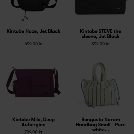
Kintobe Haze, Jet Black
Kintobe STEVE the
sleeve, Jet Black
699,00 kr
399,00 kr
Kintobe Milo, Deep
Bongusta Naram
Aubergine
Handbag Small - Pure
white...
799,00 kr