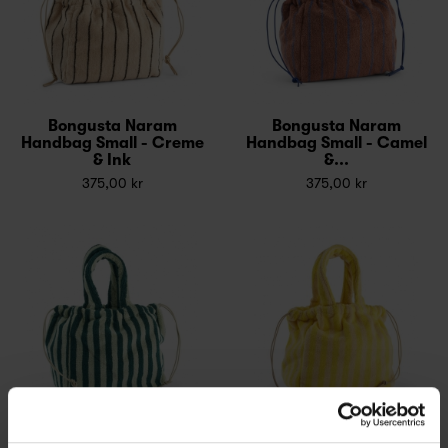
Bongusta Naram
Bongusta Naram
Handbag Small - Creme
Handbag Small - Camel
& Ink
&...
375,00 kr
375,00 kr
Bongusta Naram
Bongusta Naram