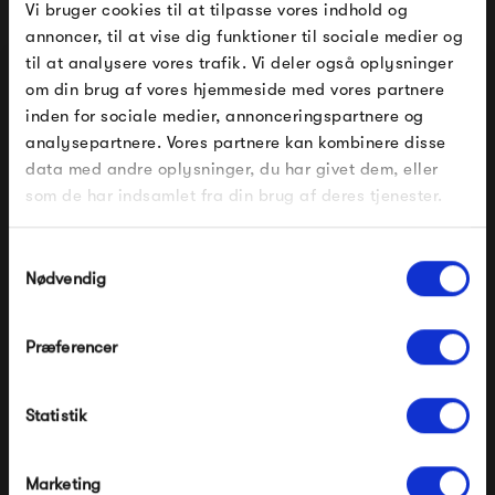
Vi bruger cookies til at tilpasse vores indhold og
annoncer, til at vise dig funktioner til sociale medier og
til at analysere vores trafik. Vi deler også oplysninger
om din brug af vores hjemmeside med vores partnere
FÅ 10% PÅ DIN NÆSTE ORDRE
inden for sociale medier, annonceringspartnere og
analysepartnere. Vores partnere kan kombinere disse
Indtast din e-mail, så sender vi rabatkoden til dig på
data med andre oplysninger, du har givet dem, eller
mail. Minimumsbeløb er 499 kr. for at indløse
rabatten.
som de har indsamlet fra din brug af deres tjenester.
Gælder ikke på produkter fra Fermob, File Under
HAY La Pittura Plate Ø24
Ferm Living Pond Mirror
Pop og i forvejen nedsatte produkter.
Samtykkevalg
- Blush Face Vine
XL
Nødvendig
349,00 kr
2 799,00 kr
Præferencer
Modtag velkomstrabat
Statistik
*Ved at tilmelde dig accepterer du at modtage e-
mailmarkedsføring
Nej tak, jeg ønsker ikke rabat.
Marketing