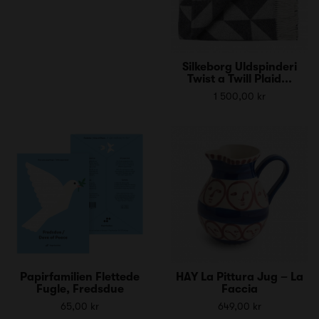
Silkeborg Uldspinderi
Twist a Twill Plaid...
1 500,00 kr
Papirfamilien Flettede
HAY La Pittura Jug – La
Fugle, Fredsdue
Faccia
65,00 kr
649,00 kr