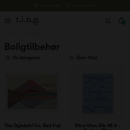
Fragt kun 29,-
Fri fragt fra 499,-
0
Forside
Boligtilbehør
Boligtilbehør
Vis kategorier
Åben filter
The Dybdahl Co. Red Fuji
Vitra Uten.Silo RE II -