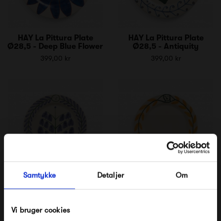
HAY La Pittura Plate
HAY La Pittura Plate
Ø28,5 - Deep Blue Flower
Ø28,5 - Antiquity
399,00 kr
399,00 kr
Samtykke
Detaljer
Om
HAY La Pittura Plate Ø24
HAY La Pittura Plate Ø24
- Bluebells
- Golden Leaf
349,00 kr
349,00 kr
Vi bruger cookies