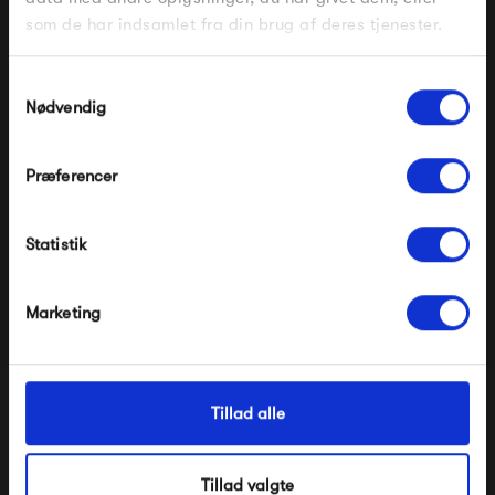
mail. Minimumsbeløb er 499 kr. for at indløse
rabatten.
som de har indsamlet fra din brug af deres tjenester.
Gælder ikke på produkter fra Fermob, File Under
Pop og i forvejen nedsatte produkter.
Samtykkevalg
Nødvendig
Lampe Gras No. 210
Lampe Gras No. 205
4 075,00 kr
3 756,00 kr
Præferencer
Modtag velkomstrabat
Statistik
*Ved at tilmelde dig accepterer du at modtage e-
mailmarkedsføring
Nej tak, jeg ønsker ikke rabat.
Marketing
Tillad alle
Lampe Gras No. 204L40
Lampe Gras No. 204
Double
Tillad valgte