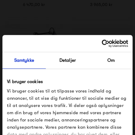
6 470,00 kr
3 965,00 kr
Samtykke
Detaljer
Om
Lampe Gras No. 222
Lampe Gras No. 213
Vi bruger cookies
Vi bruger cookies til at tilpasse vores indhold og
3 449,00 kr
3 657,00 kr
annoncer, til at vise dig funktioner til sociale medier og
til at analysere vores trafik. Vi deler også oplysninger
om din brug af vores hjemmeside med vores partnere
FÅ 10% PÅ DIN NÆSTE ORDRE
inden for sociale medier, annonceringspartnere og
analysepartnere. Vores partnere kan kombinere disse
Indtast din e-mail, så sender vi rabatkoden til dig på
data med andre oplysninger, du har givet dem, eller