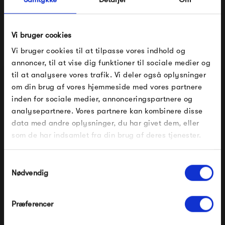
Vi bruger cookies
Vi bruger cookies til at tilpasse vores indhold og
Montana Free 330000
Montana Free 300000
annoncer, til at vise dig funktioner til sociale medier og
til at analysere vores trafik. Vi deler også oplysninger
9 495,00 kr
6 930,00 kr
om din brug af vores hjemmeside med vores partnere
FÅ 10% PÅ DIN NÆSTE ORDRE
inden for sociale medier, annonceringspartnere og
analysepartnere. Vores partnere kan kombinere disse
Indtast din e-mail, så sender vi rabatkoden til dig på
data med andre oplysninger, du har givet dem, eller
mail. Minimumsbeløb er 499 kr. for at indløse
rabatten.
som de har indsamlet fra din brug af deres tjenester.
Gælder ikke på produkter fra Fermob, File Under
Pop og i forvejen nedsatte produkter.
Samtykkevalg
Nødvendig
Præferencer
Montana Free 312000
Montana Free 222100
Modtag velkomstrabat