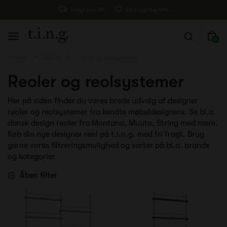
Fragt kun 29,-
Fri fragt fra 499,-
0
Forside
Møbler
Reoler og reolsystemer
Reoler og reolsystemer
Her på siden finder du vores brede udvalg af designer
reoler og reolsystemer fra kendte møbeldesignere. Se bl.a.
dansk design reoler fra Montana, Muuto, String med mere.
Køb din nye designer reol på t.i.n.g. med fri fragt. Brug
gerne vores filtreringsmulighed og sorter på bl.a. brands
og kategorier.
Åben filter