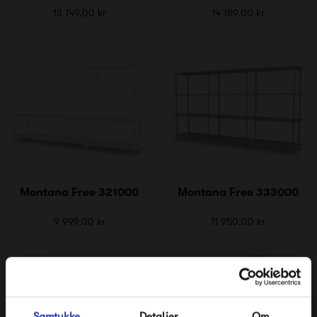
13 149,00 kr
14 189,00 kr
Montana Free 321000
Montana Free 333000
9 999,00 kr
11 950,00 kr
Samtykke
Detaljer
Om