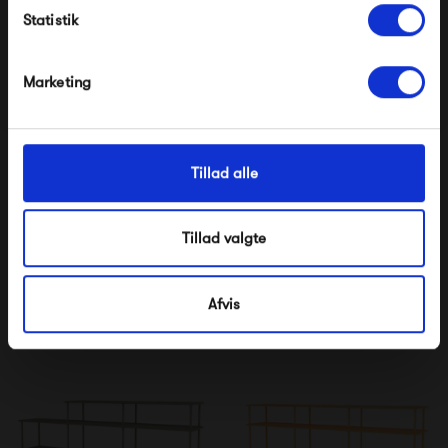
11 040,00 kr
10 485,00 kr
Statistik
*Ved at tilmelde dig accepterer du at modtage e-
mailmarkedsføring
Nej tak, jeg ønsker ikke rabat.
Marketing
Tillad alle
Tillad valgte
Montana Free 222000
Montana Free 220000
8 985,00 kr
7 185,00 kr
Afvis