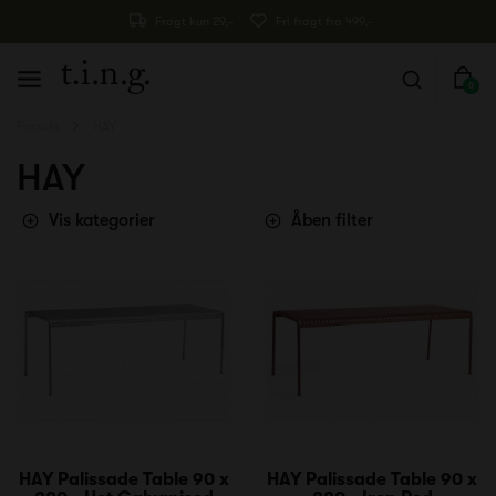
Fragt kun 29,-
Fri fragt fra 499,-
0
Forside
HAY
HAY
Vis kategorier
Åben filter
HAY Palissade Table 90 x
HAY Palissade Table 90 x