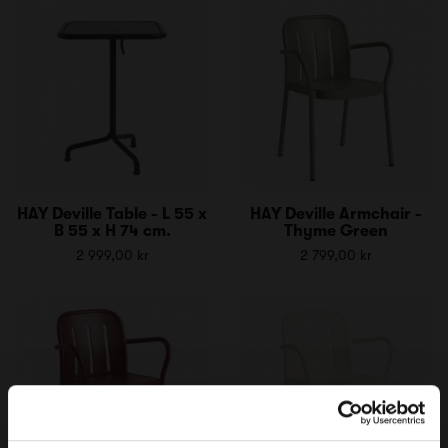
HAY Deville Table - L 55 x
HAY Deville Armchair -
B 55 x H 74 cm.
Thyme Green
2 999,00 kr
2 799,00 kr