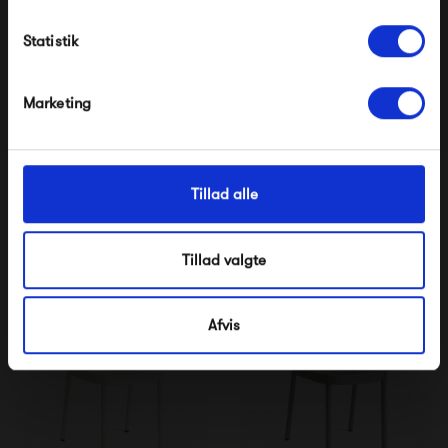
Modtag velkomstrabat
Statistik
*Ved at tilmelde dig accepterer du at modtage e-
mailmarkedsføring
Nej tak, jeg ønsker ikke rabat.
Marketing
Tillad alle
HAY Deville Chair -
HAY Deville Chair - Iron
Thyme Green
Red
2 499,00 kr
2 499,00 kr
Tillad valgte
Afvis