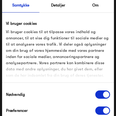
Samtykke
Detaljer
Om
HAY Deville Armchair -
HAY Deville Armchair -
Iron Red
Cream White
Vi bruger cookies
2 799,00 kr
2 799,00 kr
Vi bruger cookies til at tilpasse vores indhold og
annoncer, til at vise dig funktioner til sociale medier og
til at analysere vores trafik. Vi deler også oplysninger
om din brug af vores hjemmeside med vores partnere
FÅ 10% PÅ DIN NÆSTE ORDRE
inden for sociale medier, annonceringspartnere og
analysepartnere. Vores partnere kan kombinere disse
Indtast din e-mail, så sender vi rabatkoden til dig på
data med andre oplysninger, du har givet dem, eller
mail. Minimumsbeløb er 499 kr. for at indløse
rabatten.
som de har indsamlet fra din brug af deres tjenester.
Gælder ikke på produkter fra Fermob, File Under
Pop og i forvejen nedsatte produkter.
Samtykkevalg
HAY Deville Armchair -
HAY Deville Armchair -
Nødvendig
Silver Grey
Anthracite
2 799,00 kr
2 799,00 kr
Præferencer