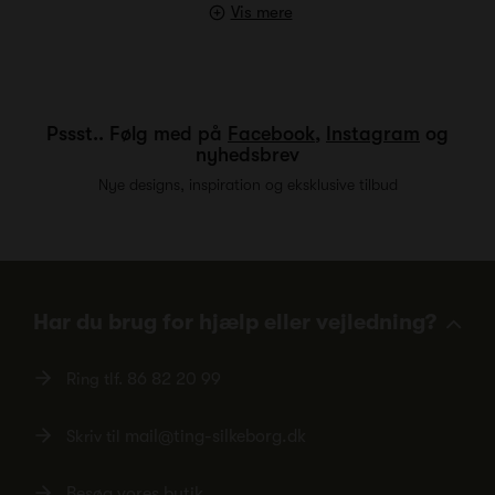
Vis mere
Pssst.. Følg med på
Facebook
,
Instagram
og
nyhedsbrev
Nye designs, inspiration og eksklusive tilbud
Har du brug for hjælp eller vejledning?
Ring tlf.
86 82 20 99
Skriv til
mail@ting-silkeborg.dk
Besøg vores butik