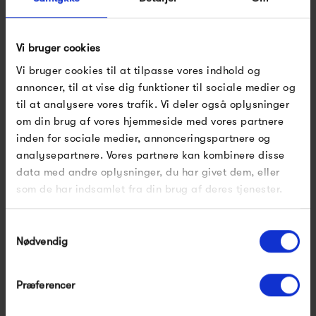
af 2 bakker (TRSET1)
af 3 bakker (TRSET2)
1 255,00 kr
2 185,00 kr
Vi bruger cookies
Vi bruger cookies til at tilpasse vores indhold og
annoncer, til at vise dig funktioner til sociale medier og
til at analysere vores trafik. Vi deler også oplysninger
om din brug af vores hjemmeside med vores partnere
inden for sociale medier, annonceringspartnere og
analysepartnere. Vores partnere kan kombinere disse
data med andre oplysninger, du har givet dem, eller
som de har indsamlet fra din brug af deres tjenester.
Muuto Wave Tray
1 495,00 kr
Samtykkevalg
Nødvendig
Præferencer