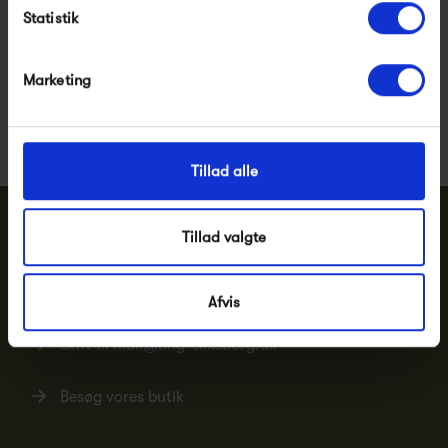
Statistik
Pssst.. Følg med på
Facebook
,
Instagram
og
Marketing
nyhedsbrev
Nye designs, inspiration og eksklusive tilbud
Tillad alle
Tillad valgte
Har du brug for hjælp eller vejledning?
Ring tlf.
86 82 20 99
Afvis
Skriv til
mail@ting-silkeborg.dk
Besøg vores butik