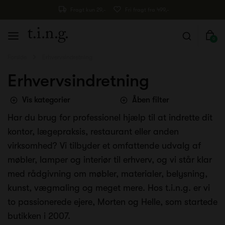
Fragt kun 29,-
Fri fragt fra 499,-
0
Forside
Erhvervsindretning
Erhvervsindretning
Vis kategorier
Åben filter
Har du brug for professionel hjælp til at indrette dit
kontor, lægepraksis, restaurant eller anden
virksomhed? Vi tilbyder et omfattende udvalg af
møbler, lamper og interiør til erhverv, og vi står klar
med rådgivning om møbler, materialer, belysning,
kunst, vægmaling og meget mere. Hos t.i.n.g. er vi
to passionerede ejere, Morten og Helle, som startede
butikken i 2007.