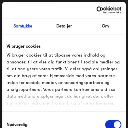
Fermob Rivage Backrest
Fermob Rivage
Sunlounger
6 150,00 kr
14 300,00 kr
Samtykke
Detaljer
Om
Vi bruger cookies
Vi bruger cookies til at tilpasse vores indhold og
annoncer, til at vise dig funktioner til sociale medier og
til at analysere vores trafik. Vi deler også oplysninger
om din brug af vores hjemmeside med vores partnere
FÅ 10% PÅ DIN NÆSTE ORDRE
inden for sociale medier, annonceringspartnere og
analysepartnere. Vores partnere kan kombinere disse
Indtast din e-mail, så sender vi rabatkoden til dig på
Fermob Rivage Corner
Fermob Rivage Low
data med andre oplysninger, du har givet dem, eller
mail. Minimumsbeløb er 499 kr. for at indløse
Armchair
Armchair
rabatten.
som de har indsamlet fra din brug af deres tjenester.
13 700,00 kr
11 850,00 kr
Gælder ikke på produkter fra Fermob, File Under
Pop og i forvejen nedsatte produkter.
Samtykkevalg
Nødvendig