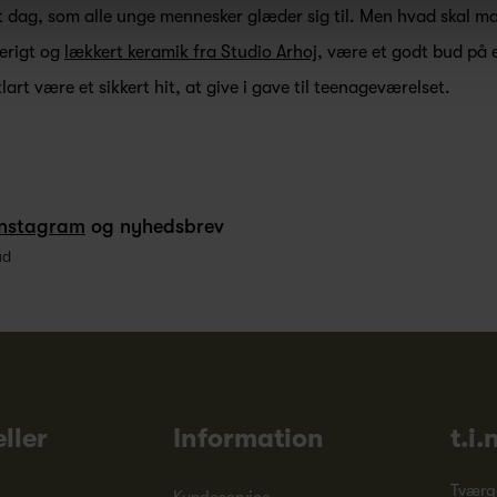
 dag, som alle unge mennesker glæder sig til. Men hvad skal ma
erigt og
lækkert keramik fra Studio Arhoj
, være et godt bud på e
lart være et sikkert hit, at give i gave til teenageværelset.
Instagram
og nyhedsbrev
ud
ller
Information
t.i.
Tværg