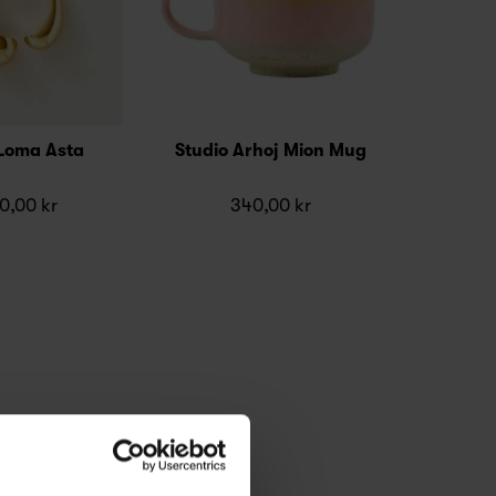
 Loma Asta
Studio Arhoj Mion Mug
0,00 kr
340,00 kr