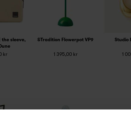
 the sleeve,
&Tradition Flowerpot VP9
Studio
Dune
0 kr
1 395,00 kr
1 00
FÅ 10% PÅ DIN NÆSTE