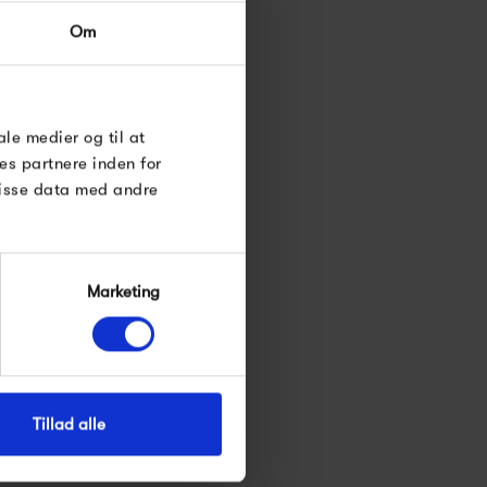
Om
 til dig
indløse
ale medier og til at
le Under
es partnere inden for
disse data med andre
Marketing
dsføring
Tillad alle