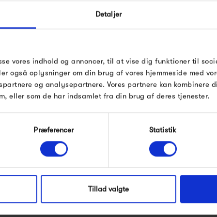
ORDRE
Detaljer
Indtast din e-mail, så sender vi rabatkoden
på mail. Minimumsbeløb er 499 kr. for at 
rabatten.
sse vores indhold og annoncer, til at vise dig funktioner til soci
tand Hall
Studio Arhoj Ghosts
Gælder ikke på produkter fra Fermob, Fi
deler også oplysninger om din brug af vores hjemmeside med vor
Pop og i forvejen nedsatte produkter.
spartnere og analysepartnere. Vores partnere kan kombinere 
00 kr
150,00 kr
m, eller som de har indsamlet fra din brug af deres tjenester.
Præferencer
Statistik
Modtag velkomstrabat
*Ved at tilmelde dig accepterer du at modtage e-mailmarke
Nej tak, jeg ønsker ikke rabat.
Tillad valgte
anden