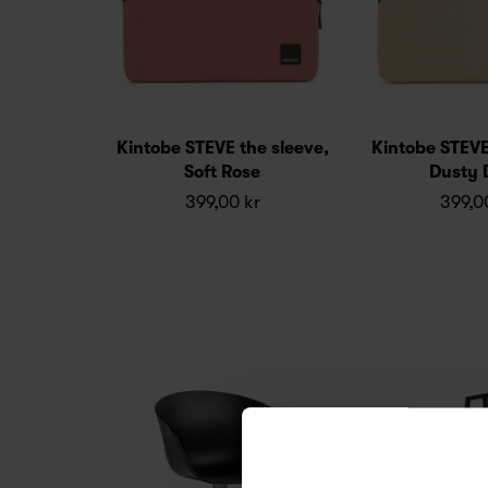
Kintobe STEVE the sleeve,
Kintobe STEVE
Soft Rose
Dusty 
399,00 kr
399,0