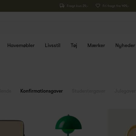
Fragt kun 29,-
Fri fragt fra 499,-
Havemøbler
Livsstil
Tøj
Mærker
Nyheder
Hende
Konfirmationsgaver
Studentergaver
Julegaver