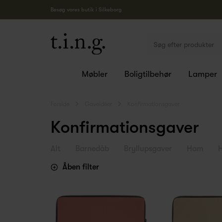
Besøg vores butik i Silkeborg
Møbler
Boligtilbehør
Lamper
Forside
Gaveidéer
Konfirmationsgaver
Konfirmationsgaver
Alt
Barnedåb
Bryllupsgaver
Ham
Åben filter