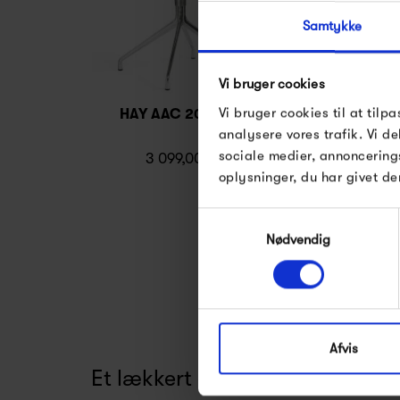
Samtykke
Vi bruger cookies
Vi bruger cookies til at tilpa
HAY AAC 20 Chair
HAY Loop S
analysere vores trafik. Vi 
sociale medier, annoncering
3 099,00 kr
1 849,
oplysninger, du har givet de
Samtykkevalg
Nødvendig
Afvis
Et lækkert gavehit til konfirm