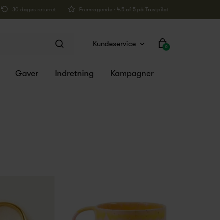
30 dages returret
Fremragende · 4.5 af 5 på Trustpilot
Kundeservice
0
Gaver
Indretning
Kampagner