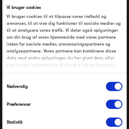
Vi bruger cookies
Vi bruger cookies til at tilpasse vores indhold og
HAY Weekday Cushion -
HAY Weekday Cushion -
190 x 32 – Beige
190 x 32 – Olive
annoncer, til at vise dig funktioner til sociale medier og
1 099,00 kr
1 099,00 kr
til at analysere vores trafik. Vi deler også oplysninger
om din brug af vores hjemmeside med vores partnere
FÅ 10% PÅ DIN NÆSTE ORDRE
inden for sociale medier, annonceringspartnere og
analysepartnere. Vores partnere kan kombinere disse
Indtast din e-mail, så sender vi rabatkoden til dig på
data med andre oplysninger, du har givet dem, eller
mail. Minimumsbeløb er 499 kr. for at indløse
rabatten.
som de har indsamlet fra din brug af deres tjenester.
Gælder ikke på produkter fra Fermob, File Under
Pop og i forvejen nedsatte produkter.
Samtykkevalg
Nødvendig
HAY Weekday Cushion -
HAY Weekday Cushion -
Præferencer
140 x 23 – Dark Blue
140 x 23 – Beige
Modtag velkomstrabat
799,00 kr
799,00 kr
Statistik
*Ved at tilmelde dig accepterer du at modtage e-
mailmarkedsføring