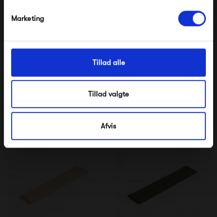
Nej tak, jeg ønsker ikke rabat.
Marketing
Tillad alle
Tillad valgte
HAY Weekday Cushion -
HAY Weekday Cushion -
140 x 23 – Olive
111 x 23 – Dark Blue
799,00 kr
699,00 kr
Afvis