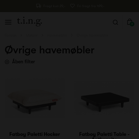
Fragt kun 29,-
Fri fragt fra 499,-
0
Forside
Møbler
Havemøbler
Øvrige havemøbler
Øvrige havemøbler
Åben filter
Fatboy Paletti Hocker
Fatboy Paletti Table -