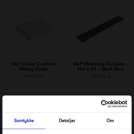
HAY Crate Cushion
HAY Weekday Cushion -
Dining Chair
190 x 32 – Dark Blue
499,00 kr
1 099,00 kr
Samtykke
Detaljer
Om