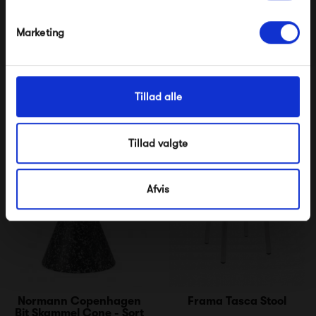
Nej tak, jeg ønsker ikke rabat.
Marketing
Normann Copenhagen
Tillad alle
Bit Skammel Cone - Gul
1 899,00 kr
Tillad valgte
Afvis
Normann Copenhagen
Frama Tasca Stool
Bit Skammel Cone - Sort