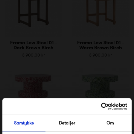
Frama Low Stool 01 -
Frama Low Stool 01 -
Dark Brown Birch
Warm Brown Birch
3 900,00 kr
3 900,00 kr
Samtykke
Detaljer
Om
Normann Copenhagen
Normann Copenhagen