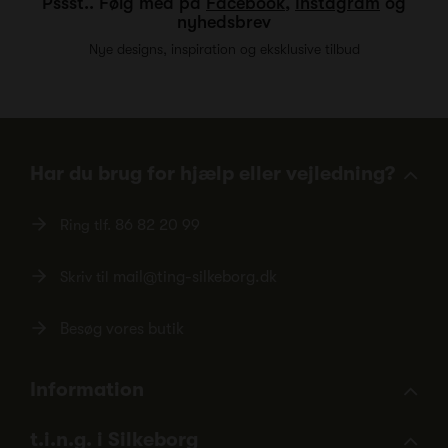
Pssst.. Følg med på
Facebook
,
Instagram
og
nyhedsbrev
Nye designs, inspiration og eksklusive tilbud
Har du brug for hjælp eller vejledning?
Ring tlf.
86 82 20 99
Skriv til
mail@ting-silkeborg.dk
Besøg vores butik
Information
t.i.n.g. i Silkeborg