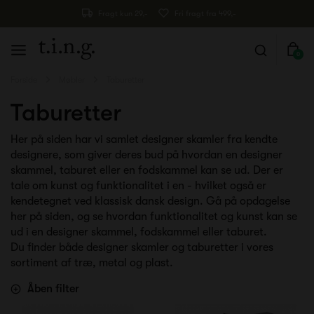
Fragt kun 29,-
Fri fragt fra 499,-
0
Forside
Møbler
Taburetter
Taburetter
Her på siden har vi samlet designer skamler fra kendte
designere, som giver deres bud på hvordan en designer
skammel, taburet eller en fodskammel kan se ud. Der er
tale om kunst og funktionalitet i en - hvilket også er
kendetegnet ved klassisk dansk design. Gå på opdagelse
her på siden, og se hvordan funktionalitet og kunst kan se
ud i en designer skammel, fodskammel eller taburet.
Du finder både designer skamler og taburetter i vores
sortiment af træ, metal og plast.
Åben filter