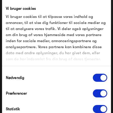
Bit Skammel Stack - Rød
Bit Skammel Stack - Grøn
1 899,00 kr
1 899,00 kr
Vi bruger cookies
Vi bruger cookies til at tilpasse vores indhold og
annoncer, til at vise dig funktioner til sociale medier og
til at analysere vores trafik. Vi deler også oplysninger
om din brug af vores hjemmeside med vores partnere
FÅ 10% PÅ DIN NÆSTE ORDRE
inden for sociale medier, annonceringspartnere og
analysepartnere. Vores partnere kan kombinere disse
Indtast din e-mail, så sender vi rabatkoden til dig på
data med andre oplysninger, du har givet dem, eller
mail. Minimumsbeløb er 499 kr. for at indløse
rabatten.
som de har indsamlet fra din brug af deres tjenester.
Gælder ikke på produkter fra Fermob, File Under
Normann Copenhagen
Normann Copenhagen
Pop og i forvejen nedsatte produkter.
Samtykkevalg
Bit Skammel Stack -
Bit Skammel Cone - Blå
Nødvendig
Hvid/Hvid
1 899,00 kr
1 699,00 kr
Præferencer
Modtag velkomstrabat
Statistik
*Ved at tilmelde dig accepterer du at modtage e-
mailmarkedsføring