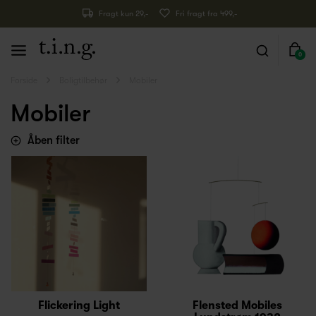
Fragt kun 29,-
Fri fragt fra 499,-
0
Forside
Boligtilbehør
Mobiler
Mobiler
Åben filter
Flickering Light
Flensted Mobiles