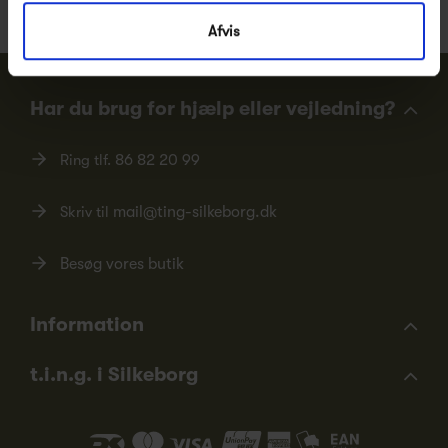
Afvis
Har du brug for hjælp eller vejledning?
Ring tlf.
86 82 20 99
Skriv til
mail@ting-silkeborg.dk
Besøg vores butik
Information
t.i.n.g. i Silkeborg