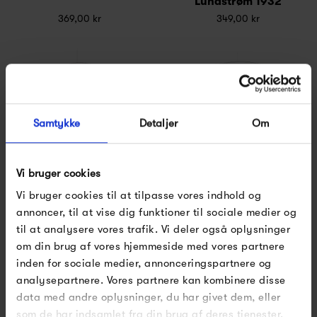
Lundstrøm 1932
369,00 kr
349,00 kr
Samtykke
Detaljer
Om
Vi bruger cookies
Vi bruger cookies til at tilpasse vores indhold og
Flensted Mobiles UN17 -
Flensted Mobiles
Balance
Museum Jorn
annoncer, til at vise dig funktioner til sociale medier og
649,00 kr
349,00 kr
til at analysere vores trafik. Vi deler også oplysninger
om din brug af vores hjemmeside med vores partnere
inden for sociale medier, annonceringspartnere og
analysepartnere. Vores partnere kan kombinere disse
data med andre oplysninger, du har givet dem, eller
som de har indsamlet fra din brug af deres tjenester.