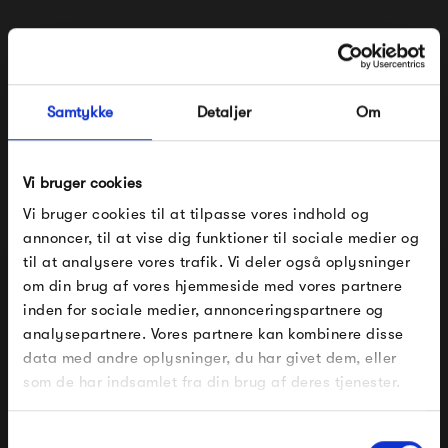
Samtykke
Detaljer
Om
Vi bruger cookies
Vi bruger cookies til at tilpasse vores indhold og
annoncer, til at vise dig funktioner til sociale medier og
Frau Milano Uld
Frau Oslo Uld Bukser
til at analysere vores trafik. Vi deler også oplysninger
Ankelbukser
om din brug af vores hjemmeside med vores partnere
800,00 kr
800,00 kr
FÅ 10% PÅ DIN NÆSTE ORDRE
inden for sociale medier, annonceringspartnere og
analysepartnere. Vores partnere kan kombinere disse
Indtast din e-mail, så sender vi rabatkoden til dig på
data med andre oplysninger, du har givet dem, eller
mail. Minimumsbeløb er 499 kr. for at indløse
rabatten.
som de har indsamlet fra din brug af deres tjenester.
Gælder ikke på produkter fra Fermob, File Under
Pop og i forvejen nedsatte produkter.
Samtykkevalg