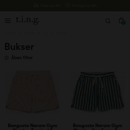
Fragt kun 29,-
Fri fragt fra 499,-
0
Forside
Livsstil
Tøj
Bukser
Bukser
Åben filter
Bongusta Naram Gym
Bongusta Naram Gym