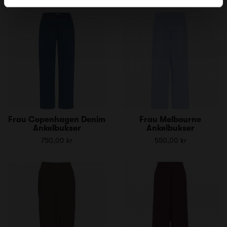
Frau Copenhagen Denim
Frau Melbourne
Ankelbukser
Ankelbukser
750,00 kr
550,00 kr