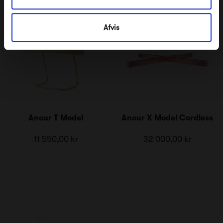
Afvis
Anour T Model
Anour X Model Cordless
11 550,00 kr
32 000,00 kr