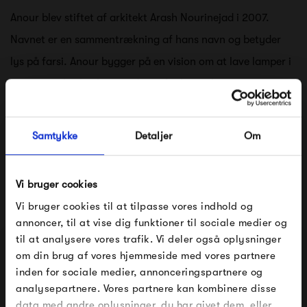
Anour blev stiftet af arkitekt Arash Nourinejad i 2007.
Navnet er en sammentrækning af hans navn og betyder
lys på farsi. Anour bygger på en vision om at lave lamper i
kompromisløs kvalitet med stor funktionalitet og
materialer af højeste kvalitet.
Samtykke
Detaljer
Om
Lamperne fra Anour er designet med udgangspunkt i
danske designtraditioner og stolte håndværkstraditioner.
Vi bruger cookies
Designet er enkelt, elegant og bringer materialet i fokus.
Vi bruger cookies til at tilpasse vores indhold og
Med kobber, messing og stål i forskellige
annoncer, til at vise dig funktioner til sociale medier og
overfladebehandlinger, opnår lamperne hvert sit smukke
til at analysere vores trafik. Vi deler også oplysninger
om din brug af vores hjemmeside med vores partnere
og unikke udtryk.
FÅ 10% PÅ DIN NÆSTE ORDRE
inden for sociale medier, annonceringspartnere og
analysepartnere. Vores partnere kan kombinere disse
Se alle varer fra Anour
Indtast din e-mail, så sender vi rabatkoden til dig på
data med andre oplysninger, du har givet dem, eller