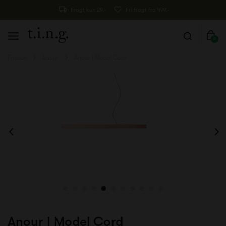
Fragt kun 29,-
Fri fragt fra 499,-
0
Forside
Anour
Anour I Model Cord
Anour I Model Cord