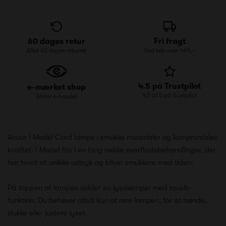
60 dages retur
Fri fragt
Altid 60 dages returret
Ved køb over 499,-
4.5 på Trustpilot
e-mærket shop
4.5 af 5 på Trustpilot
Sikker e-handel
Anour I Model Cord lampe i smukke materialer og kompromisløs
kvalitet. I Model fås i en lang række overfladebehandlinger, der
har hvert sit unikke udtryk og bliver smukkere med tiden.
På toppen af lampen sidder en lysdæmper med touch-
funktion. Du behøver altså kun at røre lampen, for at tænde,
slukke eller justere lyset.