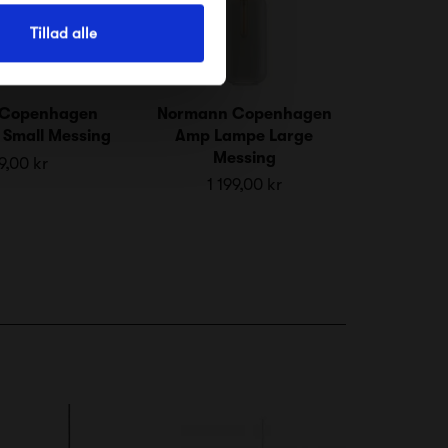
Tillad alle
 Copenhagen
Normann Copenhagen
Small Messing
Amp Lampe Large
Messing
9,00 kr
1 199,00 kr