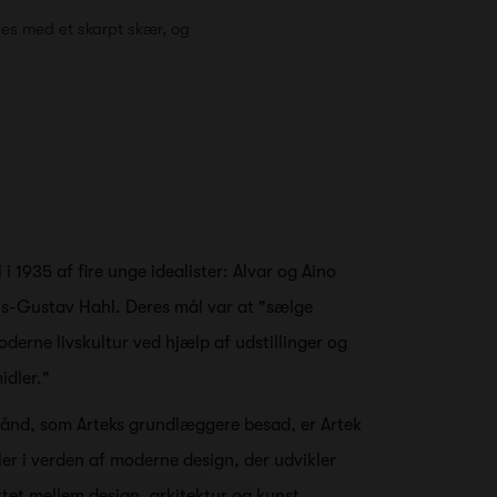
es med et skarpt skær, og
 i 1935 af fire unge idealister: Alvar og Aino
ils-Gustav Hahl. Deres mål var at "sælge
erne livskultur ved hjælp af udstillinger og
dler."
le ånd, som Arteks grundlæggere besad, er Artek
ller i verden af moderne design, der udvikler
tet mellem design, arkitektur og kunst.