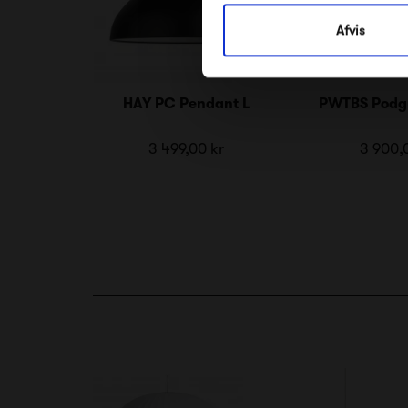
Afvis
HAY PC Pendant L
PWTBS Podg
3 499,00 kr
3 900,