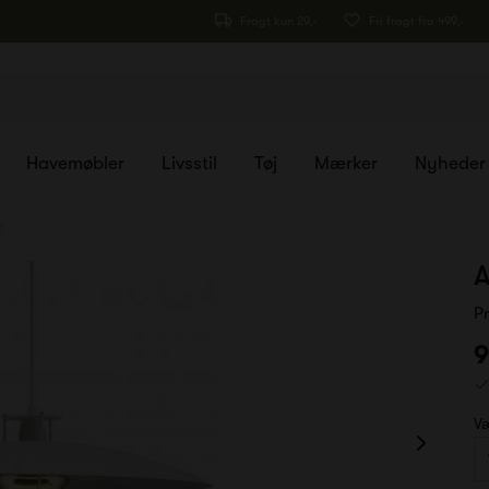
Fragt kun 29,-
Fri fragt fra 499,-
Havemøbler
Livsstil
Tøj
Mærker
Nyheder
1
A
P
9
Væ