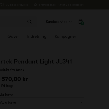
30 dages returret
Fremragende · 4.5 af 5 på Trustpilot
Kundeservice
0
Gaver
Indretning
Kampagner
rtek Pendant Light JL341
rodukt fra
Artek
 570,00 kr
Fri fragt
lg farve