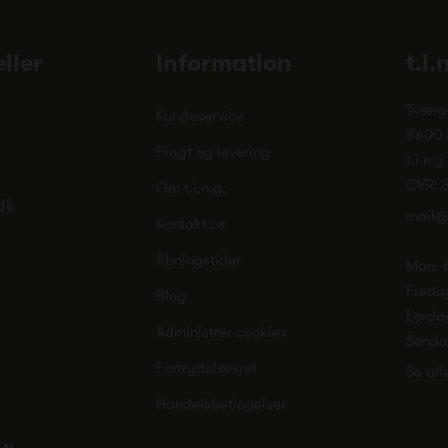
ller
Information
t.i.
Tværg
Kundeservice
8600 
Fragt og levering
t.i.n.g
CVR: 
Om t.i.n.g.
dk
mail@
Kontakt os
Åbningstider
Man. ti
Freda
Blog
Lørda
Administrer cookies
Sønd
Fortrydelsesret
Se all
Handelsbetingelser