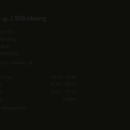
n.g. i Silkeborg
ade 13
Silkeborg
. ApS
38635530
ting-silkeborg.dk
l tors.
10.00 - 17.30
g
10.00 - 18,00
g
10.00 - 15.00
ag
Lukket
e åbningstider