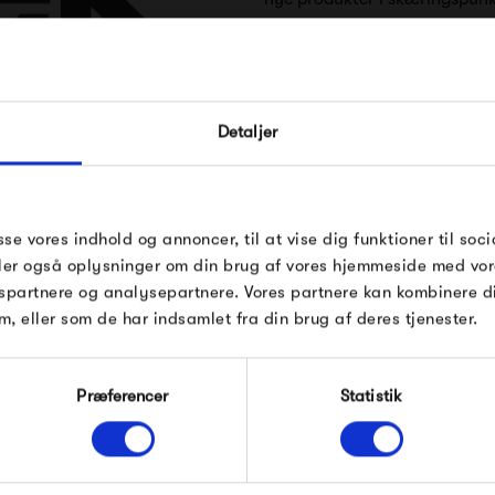
Artek kollektionen består af m
FÅ 10% PÅ DIN NÆSTE O
håndværkere og ledende intern
Detaljer
Artek
funktionalitet og poetisk enk
Indtast din e-mail, så sender vi rabatkoden 
mail. Minimumsbeløb er 499 kr. for at indl
rabatten.
Gælder ikke på produkter fra Fermob, Fil
sse vores indhold og annoncer, til at vise dig funktioner til soci
Pop og i forvejen nedsatte produkter.
deler også oplysninger om din brug af vores hjemmeside med vor
spartnere og analysepartnere. Vores partnere kan kombinere 
m, eller som de har indsamlet fra din brug af deres tjenester.
Produkter fra samme kategori
Modtag velkomstrabat
Præferencer
Statistik
*Ved at tilmelde dig accepterer du at modtage e-
mailmarkedsføring