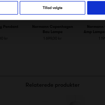
Nej tak, jeg ønsker ikke rabat.
Tillad valgte
y Pendant
Normann Copenhagen
Normann
Bau Lampe
Amp Lampe 
00 kr
1 699,00 kr
1 19
Relaterede produkter