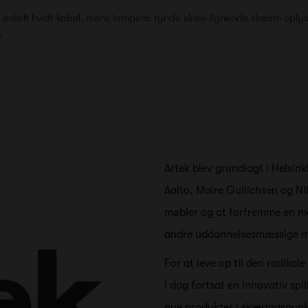
 enkelt hvidt kabel, mens lampens tynde skive-lignende skærm oplys
s.
Artek blev grundlagt i Helsinki
Aalto, Maire Gullichsen og N
møbler og at forfremme en mod
andre uddannelsesmæssige mi
For at leve op til den radika
i dag fortsat en innovativ spi
nye produkter i skæringspunk