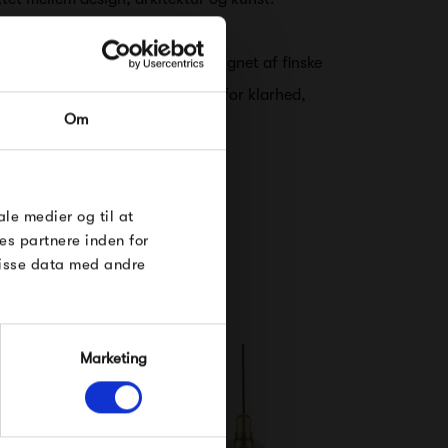
øbler, belysning og tilbehør designet af finske
RDRE
ationale designere. Artek står for klarhed,
Om
elthed.
til dig på
øse
e Under
ale medier og til at
es partnere inden for
disse data med andre
Marketing