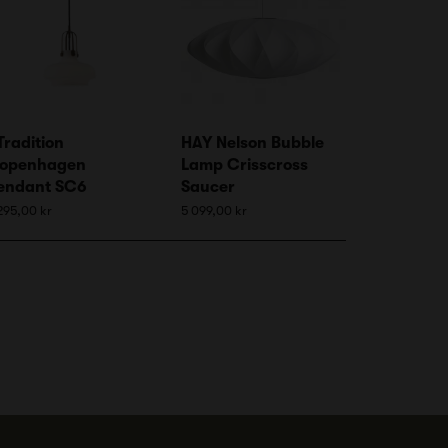
Tradition
HAY Nelson Bubble
openhagen
Lamp Crisscross
endant SC6
Saucer
295,00 kr
5 099,00 kr