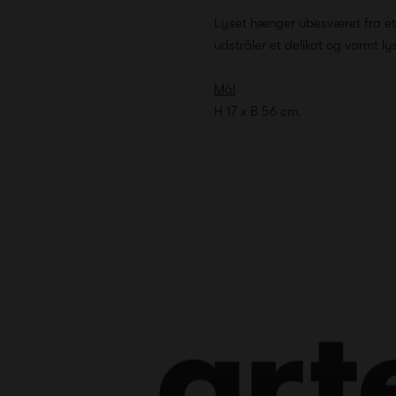
Lyset hænger ubesværet fra et
udstråler et delikat og varmt ly
Mål
H 17 x B 56 cm.