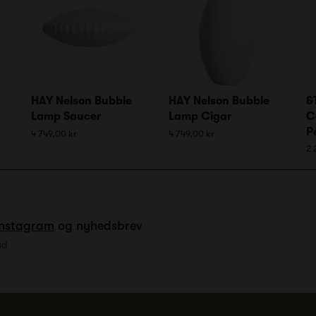
HAY Nelson Bubble
HAY Nelson Bubble
&
Lamp Saucer
Lamp Cigar
C
P
4 749,00 kr
4 749,00 kr
2 
Instagram
og nyhedsbrev
ud