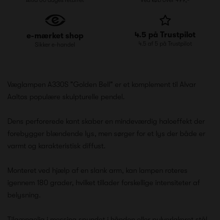
4.5 på Trustpilot
e-mærket shop
4.5 af 5 på Trustpilot
Sikker e-handel
Væglampen A330S "Golden Bell" er et komplement til Alvar
Aaltos populære skulpturelle pendel.
Dens perforerede kant skaber en mindeværdig haloeffekt der
forebygger blændende lys, men sørger for et lys der både er
varmt og karakteristisk diffust.
Monteret ved hjælp af en slank arm, kan lampen roteres
igennem 180 grader, hvilket tillader forskellige intensiteter af
belysning.
Tilgængelig i messing spundet i hånden eller pulverlakeret stål,