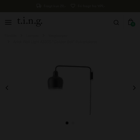
Fragt kun 29,-
Fri fragt fra 499,-
0
Forside
Lamper
Væglamper
Artek Wall Light A330S "Golden Bell" Pulverlakeret