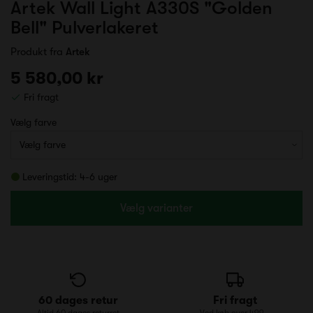
Artek Wall Light A330S "Golden
Bell" Pulverlakeret
Produkt fra
Artek
5 580,00 kr
Fri fragt
Vælg farve
Leveringstid: 4-6 uger
Vælg varianter
60 dages retur
Fri fragt
Altid 60 dages returret
Ved køb over 499,-