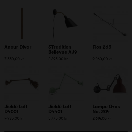
Anour Divar
&Tradition
Flos 265
Bellevue AJ9
7 550,00 kr
2 395,00 kr
9 260,00 kr
Jieldé Loft
Jieldé Loft
Lampe Gras
D4001
D4401
No. 204
4 935,00 kr
5 775,00 kr
2 614,00 kr