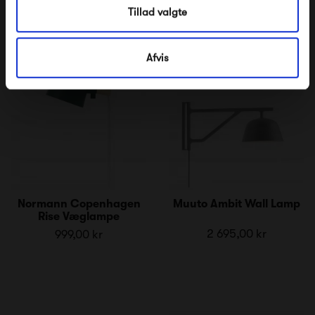
Tillad valgte
Afvis
Normann Copenhagen
Muuto Ambit Wall Lamp
Rise Væglampe
2 695,00 kr
999,00 kr