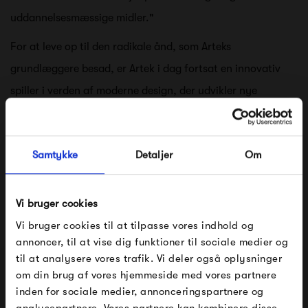
uddannelsesmæssige midler."
For at leve op til den radikale ånd, som Arteks
grundlæggere besad, er Artek i dag fortsat en innovativ
spiller i verden af moderne design, der udvikler nye
produkter i skæringspunktet mellem design, arkitektur og
kunst.
Samtykke
Detaljer
Om
Artek kollektionen består af møbler, belysning og tilbehør
designet af finske håndværkere og ledende internationale
Vi bruger cookies
designere. Artek står for klarhed, funktionalitet og poetisk
Vi bruger cookies til at tilpasse vores indhold og
annoncer, til at vise dig funktioner til sociale medier og
enkelthed.
til at analysere vores trafik. Vi deler også oplysninger
om din brug af vores hjemmeside med vores partnere
FÅ 10% PÅ DIN NÆSTE ORDRE
inden for sociale medier, annonceringspartnere og
analysepartnere. Vores partnere kan kombinere disse