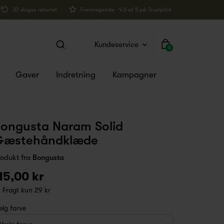
30 dages returret
Fremragende · 4.5 af 5 på Trustpilot
Kundeservice
0
Gaver
Indretning
Kampagner
ongusta Naram Solid
Gæstehåndklæde
rodukt fra
Bongusta
15,00 kr
Fragt kun 29 kr
lg farve