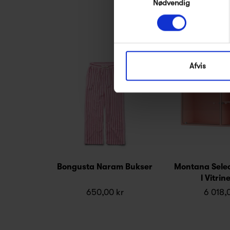
Nødvendig
Afvis
Bongusta Naram Bukser
Montana Selec
l Vitri
650,00 kr
6 018,