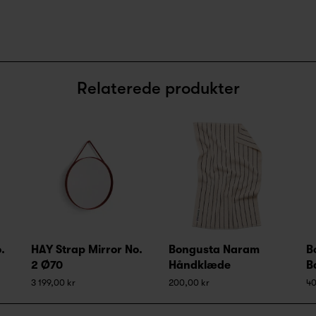
Relaterede produkter
.
HAY Strap Mirror No.
Bongusta Naram
B
2 Ø70
Håndklæde
B
3 199,00 kr
200,00 kr
40