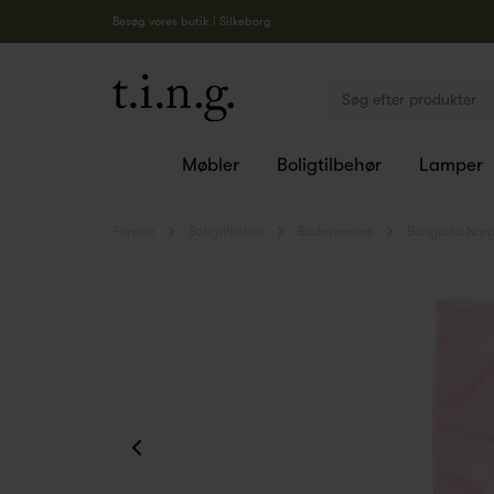
Besøg vores butik i Silkeborg
Møbler
Boligtilbehør
Lamper
Forside
Boligtilbehør
Badeværelse
Bongusta Nar