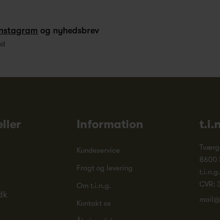
Instagram
og nyhedsbrev
ud
ller
Information
t.i.
Tværg
Kundeservice
8600 
Fragt og levering
t.i.n.g
CVR: 
Om t.i.n.g.
dk
mail@
Kontakt os