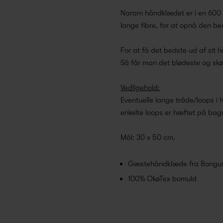
Naram håndklædet er i en 600 g
lange fibre, for at opnå den be
For at få det bedste ud af sit
Så får man det blødeste og sk
Vedligehold:
Eventuelle lange tråde/loops i 
enkelte loops er hæftet på bagsi
Mål: 30 x 50 cm.
Gæstehåndklæde fra Bongu
100% OkøTex bomuld