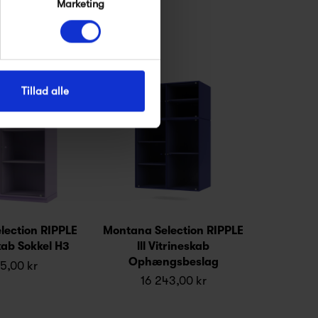
Marketing
Tillad alle
lection RIPPLE
Montana Selection RIPPLE
skab Sokkel H3
lll Vitrineskab
Ophængsbeslag
5,00 kr
16 243,00 kr