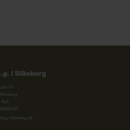
n.g. i Silkeborg
ade 13
Silkeborg
. ApS
38635530
ting-silkeborg.dk