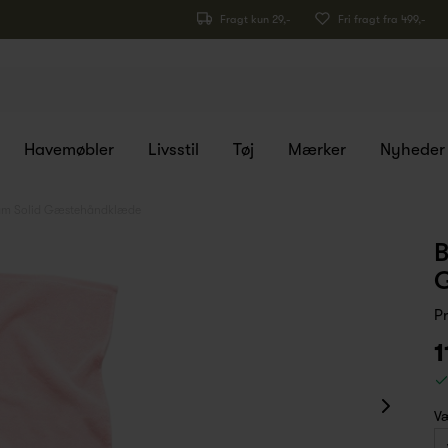
Fragt kun 29,-
Fri fragt fra 499,-
Havemøbler
Livsstil
Tøj
Mærker
Nyheder
am Solid Gæstehåndklæde
B
P
1
Væ