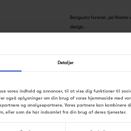
Bongusta forener, på fineste 
design.
Bongusta er et familieprojekt,
FÅ 10% PÅ DIN NÆSTE O
finurlige detaljer og en passi
Detaljer
godt håndværk.
Indtast din e-mail, så sender vi rabatkoden 
mail. Minimumsbeløb er 499 kr. for at indl
rabatten.
Inspirationen kommer fra rejse
Gælder ikke på produkter fra Fermob, Fil
sse vores indhold og annoncer, til at vise dig funktioner til soci
håndværksmæssige traditione
Pop og i forvejen nedsatte produkter.
deler også oplysninger om din brug af vores hjemmeside med vor
dygtige håndarbejdere i Indi
ongusta
spartnere og analysepartnere. Vores partnere kan kombinere 
varer, hvor design, materialer, 
m, eller som de har indsamlet fra din brug af deres tjenester.
produkter, og hvor alt er lave