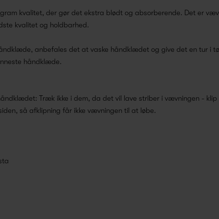
ram kvalitet, der gør det ekstra blødt og absorberende. Det er væve
dste kvalitet og holdbarhed.
 håndklæde, anbefales det at vaske håndklædet og give det en tur i
ønneste håndklæde.
håndklædet: Træk ikke i dem, da det vil lave striber i vævningen - kl
den, så afklipning får ikke vævningen til at løbe.
sta