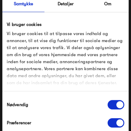
Samtykke
Detaljer
Om
Se alle varer fra Fatboy
Vi bruger cookies
Vi bruger cookies til at tilpasse vores indhold og
Produkter fra samme kategori
annoncer, til at vise dig funktioner til sociale medier og
til at analysere vores trafik. Vi deler også oplysninger
om din brug af vores hjemmeside med vores partnere
FÅ 10% PÅ DIN NÆSTE ORDRE
inden for sociale medier, annonceringspartnere og
analysepartnere. Vores partnere kan kombinere disse
Indtast din e-mail, så sender vi rabatkoden til dig på
data med andre oplysninger, du har givet dem, eller
mail. Minimumsbeløb er 499 kr. for at indløse
rabatten.
som de har indsamlet fra din brug af deres tjenester.
Gælder ikke på produkter fra Fermob, File Under
Pop og i forvejen nedsatte produkter.
Samtykkevalg
Nødvendig
Fatboy Buggle-Up
Fatboy Buggle-Up
Outdoor
2 459,00 kr
2 909,00 kr
Præferencer
Modtag velkomstrabat