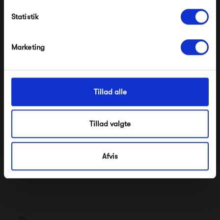
Statistik
*Ved at tilmelde dig accepterer du at modtage e-
mailmarkedsføring
Nej tak, jeg ønsker ikke rabat.
Marketing
Tillad alle
Tillad valgte
Fatboy Junior
Fatboy Junior
Stonewashed
Afvis
1 269,00 kr
1 339,00 kr