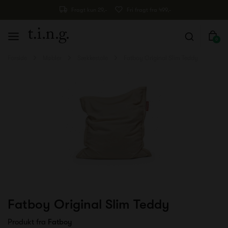
Fragt kun 29,-
Fri fragt fra 499,-
0
Forside
Møbler
Sækkestole
Fatboy Original Slim Teddy
Fatboy Original Slim Teddy
Produkt fra
Fatboy