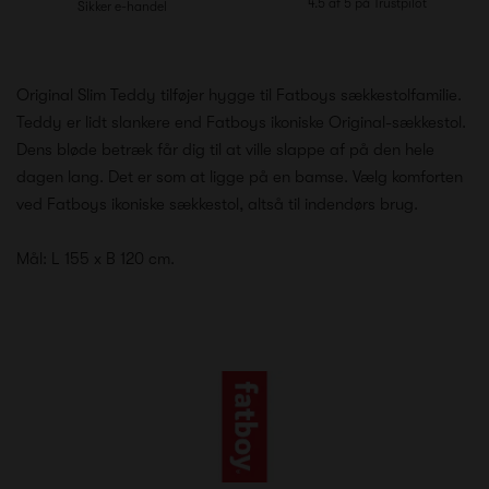
4.5 af 5 på Trustpilot
Sikker e-handel
Original Slim Teddy tilføjer hygge til Fatboys sækkestolfamilie.
Teddy er lidt slankere end Fatboys ikoniske Original-sækkestol.
Dens bløde betræk får dig til at ville slappe af på den hele
dagen lang. Det er som at ligge på en bamse. Vælg komforten
ved Fatboys ikoniske sækkestol, altså til indendørs brug.
Mål: L 155 x B 120 cm.