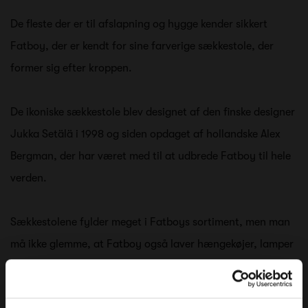
De fleste der er til afslapning og hygge kender sikkert
Fatboy, der er kendt for sine farverige sækkestole, der
former sig efter kroppen.
De ikoniske sækkestole blev designet af den finske designer
Jukka Setälä i 1998 og siden opdaget af hollandske Alex
Bergman, der har været med til at udbrede Fatboy til hele
verden.
Sækkestolene fylder meget i Fatboys sortiment, men man
må ikke glemme, at Fatboy også laver hængekøjer, lamper
og meget andet. Så uanset om du er voksen, barn eller
hund, har Fatboy noget til dig!