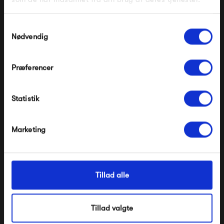
Gælder ikke på produkter fra Fermob, File Under
Pop og i forvejen nedsatte produkter.
Samtykkevalg
Nødvendig
Præferencer
Modtag velkomstrabat
Statistik
*Ved at tilmelde dig accepterer du at modtage e-
mailmarkedsføring
HOUE LEVEL Lounge Sofa
HOUE LEVEL Lounge Sofa
Right Corner
Left Corner
Nej tak, jeg ønsker ikke rabat.
Marketing
11 999,00 kr
11 999,00 kr
Tillad alle
Tillad valgte