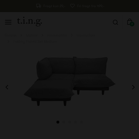
Fragt kun 29,-
Fri fragt fra 499,-
0
Forside
Møbler
Havemøbler
Havesofaer
Fatboy Paletti Set Medium