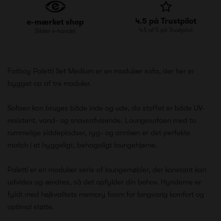
4.5 på Trustpilot
e-mærket shop
4.5 af 5 på Trustpilot
Sikker e-handel
Fatboy Paletti Set Medium er en modulær sofa, der her er
bygget op af tre moduler.
Sofaen kan bruges både inde og ude, da stoffet er både UV-
resistent, vand- og snavsafvisende. Loungesofaen med to
rummelige siddepladser, ryg- og armlæn er det perfekte
match i et hyggeligt, behageligt loungehjørne.
Paletti er en modulær serie af loungemøbler, der konstant kan
udvides og ændres, så det opfylder din behov. Hynderne er
fyldt med højkvalitets memory foam for langvarig komfort og
optimal støtte.