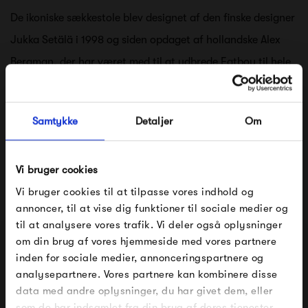
De ikoniske sækkestole blev designet af den finske designer
Jukka Setälä i 1998 og siden opdaget af hollandske Alex
Bergman, der har været med til at udbrede Fatboy til hele
verden.
Samtykke
Detaljer
Om
Sækkestolene fylder meget i Fatboys sortiment, men man
må ikke glemme, at Fatboy også laver hængekøjer, lamper
Vi bruger cookies
og meget andet. Så uanset om du er voksen, barn eller
Vi bruger cookies til at tilpasse vores indhold og
hund, har Fatboy noget til dig!
annoncer, til at vise dig funktioner til sociale medier og
til at analysere vores trafik. Vi deler også oplysninger
Se alle varer fra Fatboy
om din brug af vores hjemmeside med vores partnere
FÅ 10% PÅ DIN NÆSTE ORDRE
inden for sociale medier, annonceringspartnere og
analysepartnere. Vores partnere kan kombinere disse
Indtast din e-mail, så sender vi rabatkoden til dig på
data med andre oplysninger, du har givet dem, eller
Produkter fra samme kategori
mail. Minimumsbeløb er 499 kr. for at indløse
rabatten.
som de har indsamlet fra din brug af deres tjenester.