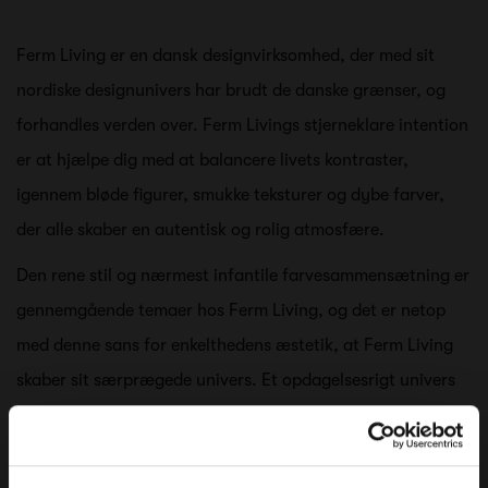
Ferm Living er en dansk designvirksomhed, der med sit
nordiske designunivers har brudt de danske grænser, og
forhandles verden over. Ferm Livings stjerneklare intention
er at hjælpe dig med at balancere livets kontraster,
igennem bløde figurer, smukke teksturer og dybe farver,
der alle skaber en autentisk og rolig atmosfære.
Den rene stil og nærmest infantile farvesammensætning er
gennemgående temaer hos Ferm Living, og det er netop
med denne sans for enkelthedens æstetik, at Ferm Living
skaber sit særprægede univers. Et opdagelsesrigt univers
med alt fra brevholdere til tæpper.
Se alle varer fra Ferm Living