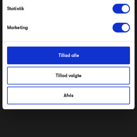
Statistik
*Ved at tilmelde dig accepterer du at modtage e-
mailmarkedsføring
Nej tak, jeg ønsker ikke rabat.
Marketing
Tillad alle
Tillad valgte
Ferm Living Ripple Wine
Ferm Living Ripple
Glasses
Champagne Saucers
299,00 kr
299,00 kr
Afvis