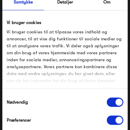
Samtykke
Detaljer
Om
Vi bruger cookies
Produkter fra samme kategori
Vi bruger cookies til at tilpasse vores indhold og
annoncer, til at vise dig funktioner til sociale medier og
til at analysere vores trafik. Vi deler også oplysninger
om din brug af vores hjemmeside med vores partnere
FÅ 10% PÅ DIN NÆSTE ORDRE
inden for sociale medier, annonceringspartnere og
analysepartnere. Vores partnere kan kombinere disse
Indtast din e-mail, så sender vi rabatkoden til dig på
data med andre oplysninger, du har givet dem, eller
mail. Minimumsbeløb er 499 kr. for at indløse
rabatten.
som de har indsamlet fra din brug af deres tjenester.
Gælder ikke på produkter fra Fermob, File Under
Pop og i forvejen nedsatte produkter.
Samtykkevalg
Ferm Living Pond Mirror
Ferm Living Pond Mirror
Large
Small
Nødvendig
2 549,00 kr
1 249,00 kr
Præferencer
Modtag velkomstrabat