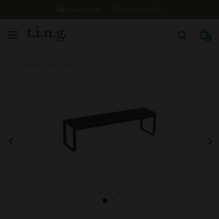
Fragt kun 29,-
Fri fragt fra 499,-
0
Forside
Møbler
Havemøbler
Havebænke
Fermob Bellevie Bench