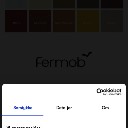
Fermob er et fransk designhus, der i dag er blevet en af
verdens største producenter af havemøbler i godt design
og rigtig høj kvalitet. Produktionen foregår stadig i
Samtykke
Detaljer
Om
Frankrig i byen Thoissey, der ligger tæt på Lyon, hvor det
hele startede som et lille jernværk.