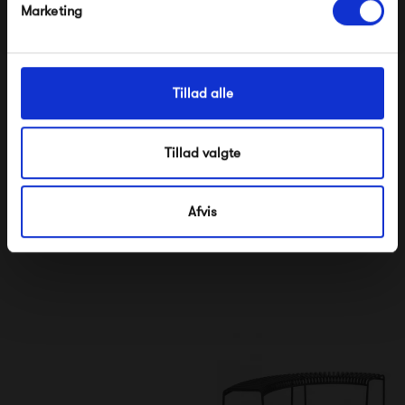
Nej tak, jeg ønsker ikke rabat.
Marketing
Tillad alle
Tillad valgte
Fermob Louisiane Bench
Fatboy Toní Bankski
200
4 919,00 kr
6 160,00 kr
Afvis