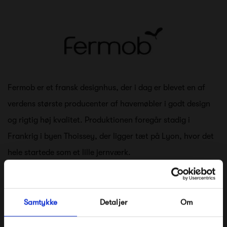
Fermob er et fransk designhus, der i dag er blevet en af
verdens største producenter af havemøbler i godt design
og rigtig høj kvalitet. Produktionen foregår stadig i
Frankrig i byen Thoissey, der ligger tæt på Lyon, hvor det
hele startede som et lille jernværk.
Fermob handler om kreativitet, design, teknik, håndværk
og ikke mindst farver. Deres katalog kommer i en
Samtykke
Detaljer
Om
farvepalet på mere end 20 farver, i alt fra neutrale til