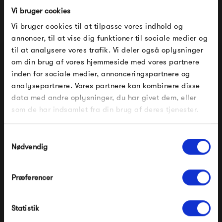
farvestrålende farver med masser af liv. Designet i de
Vi bruger cookies
mange møbelserier er originalt og spænder mindst ligeså
Vi bruger cookies til at tilpasse vores indhold og
annoncer, til at vise dig funktioner til sociale medier og
bredt som farveudvalget - der er bestemt noget til enhver
til at analysere vores trafik. Vi deler også oplysninger
smag.
om din brug af vores hjemmeside med vores partnere
FÅ 10% PÅ DIN NÆSTE ORDRE
inden for sociale medier, annonceringspartnere og
Se alle varer fra Fermob
analysepartnere. Vores partnere kan kombinere disse
Indtast din e-mail, så sender vi rabatkoden til dig på
data med andre oplysninger, du har givet dem, eller
mail. Minimumsbeløb er 499 kr. for at indløse
rabatten.
som de har indsamlet fra din brug af deres tjenester.
Produkter fra samme kategori
Gælder ikke på produkter fra Fermob, File Under
Pop og i forvejen nedsatte produkter.
Samtykkevalg
Nødvendig
Præferencer
Modtag velkomstrabat
Statistik
*Ved at tilmelde dig accepterer du at modtage e-
mailmarkedsføring