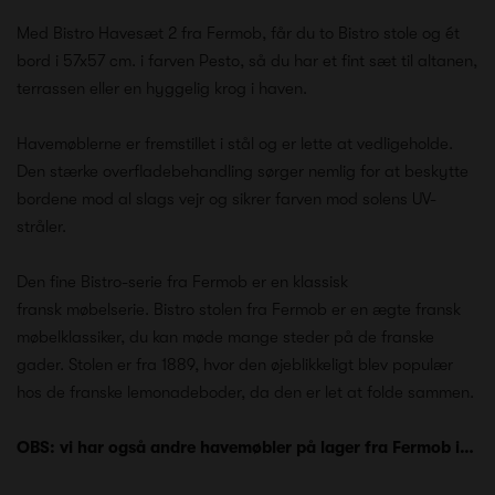
Med Bistro Havesæt 2 fra Fermob, får du to Bistro stole og ét
bord i 57x57 cm. i farven Pesto, så du har et fint sæt til altanen,
terrassen eller en hyggelig krog i haven.
Havemøblerne er fremstillet i stål og er lette at vedligeholde.
Den stærke overfladebehandling sørger nemlig for at beskytte
bordene mod al slags vejr og sikrer farven mod solens UV-
stråler.
Den fine Bistro-serie fra Fermob er en klassisk
fransk møbelserie. Bistro stolen fra Fermob er en ægte fransk
møbelklassiker, du kan møde mange steder på de franske
gader. Stolen er fra 1889, hvor den øjeblikkeligt blev populær
hos de franske lemonadeboder, da den er let at folde sammen.
OBS: vi har også andre havemøbler på lager fra Fermob i…