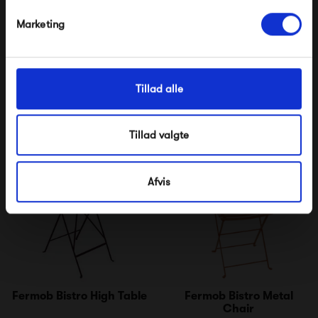
Nej tak, jeg ønsker ikke rabat.
Marketing
Fermob Bistro Outdoor
Fermob Bistro Duraflon®
Cushion 28 x 38
Chair
270,00 kr
825,00 kr
Tillad alle
Tillad valgte
Afvis
Fermob Bistro High Table
Fermob Bistro Metal
Chair