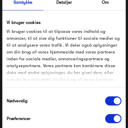
Samtykke
Detaljer
Om
farvepalet på mere end 20 farver, i alt fra neutrale til
farvestrålende farver med masser af liv. Designet i de
Vi bruger cookies
mange møbelserier er originalt og spænder mindst ligeså
Vi bruger cookies til at tilpasse vores indhold og
bredt som farveudvalget - der er bestemt noget til enhver
annoncer, til at vise dig funktioner til sociale medier og
smag.
til at analysere vores trafik. Vi deler også oplysninger
om din brug af vores hjemmeside med vores partnere
FÅ 10% PÅ DIN NÆSTE ORDRE
Se alle varer fra Fermob
inden for sociale medier, annonceringspartnere og
analysepartnere. Vores partnere kan kombinere disse
Indtast din e-mail, så sender vi rabatkoden til dig på
data med andre oplysninger, du har givet dem, eller
mail. Minimumsbeløb er 499 kr. for at indløse
rabatten.
som de har indsamlet fra din brug af deres tjenester.
Produkter fra samme kategori
Gælder ikke på produkter fra Fermob, File Under
Pop og i forvejen nedsatte produkter.
Samtykkevalg
Nødvendig
Præferencer
Modtag velkomstrabat