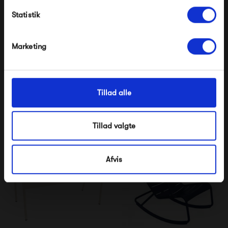
Statistik
*Ved at tilmelde dig accepterer du at modtage e-
mailmarkedsføring
Nej tak, jeg ønsker ikke rabat.
Marketing
Fermob Luxembourg
Fermob Luxembourg
Table 80 x 80
Barstol
5 995,00 kr
3 135,00 kr
Tillad alle
Tillad valgte
Afvis