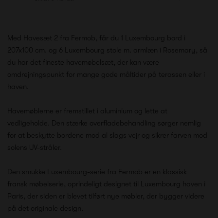
Med Havesæt 2 fra Fermob, får du 1 Luxembourg bord i
207x100 cm. og 6 Luxembourg stole m. armlæn i Rosemary, så
du har det fineste havemøbelsæt, der kan være
omdrejningspunkt for mange gode måltider på terassen eller i
haven.
Havemøblerne er fremstillet i aluminium og lette at
vedligeholde. Den stærke overfladebehandling sørger nemlig
for at beskytte bordene mod al slags vejr og sikrer farven mod
solens UV-stråler.
Den smukke Luxembourg-serie fra Fermob er en klassisk
fransk møbelserie, oprindeligt designet til Luxembourg haven i
Paris, der siden er blevet tilført nye møbler, der bygger videre
på det originale design.