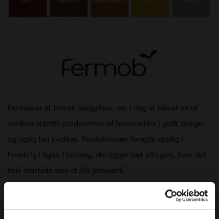
Fermob er et fransk designhus, der i dag er blevet en af
verdens største producenter af havemøbler i godt design
og rigtig høj kvalitet. Produktionen foregår stadig i
Frankrig i byen Thoissey, der ligger tæt på Lyon, hvor det
hele startede som et lille jernværk.
Fermob handler om kreativitet, design, teknik, håndværk
og ikke mindst farver. Deres katalog kommer i en