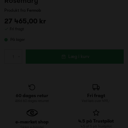
Rosemary
Produkt fra
Fermob
27 465,00 kr
Fri fragt
På lager
Læg i kurv
60 dages retur
Fri fragt
Altid 60 dages returret
Ved køb over 499,-
4.5 på Trustpilot
e-mærket shop
4.5 af 5 på Trustpilot
Sikker e-handel