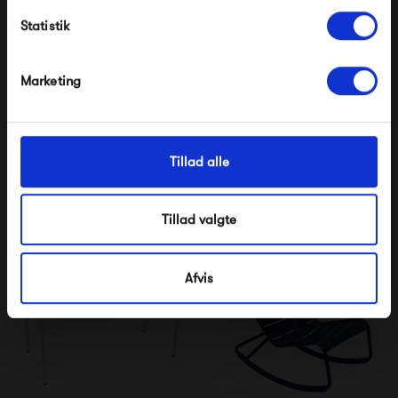
Statistik
*Ved at tilmelde dig accepterer du at modtage e-
mailmarkedsføring
Nej tak, jeg ønsker ikke rabat.
Marketing
Fermob Luxembourg
Fermob Luxembourg
Table 80 x 80
Barstol
5 995,00 kr
3 135,00 kr
Tillad alle
Tillad valgte
Afvis