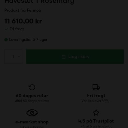
Havesæt 1 Rosemary
Produkt fra
Fermob
11 610,00 kr
Fri fragt
Leveringstid:
5-7 uger
Læg i kurv
60 dages retur
Fri fragt
Altid 60 dages returret
Ved køb over 499,-
4.5 på Trustpilot
e-mærket shop
4.5 af 5 på Trustpilot
Sikker e-handel