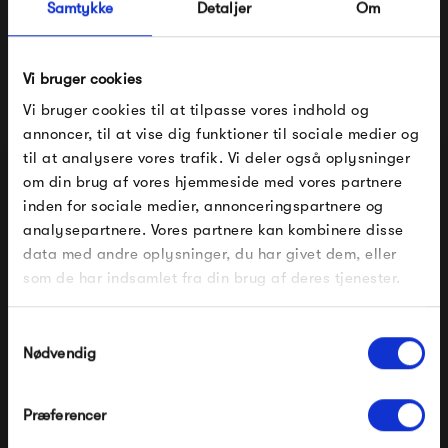
Samtykke
Detaljer
Om
farvepalet på mere end 20 farver, i alt fra neutrale til
farvestrålende farver med masser af liv. Designet i de
Vi bruger cookies
mange møbelserier er originalt og spænder mindst ligeså
Vi bruger cookies til at tilpasse vores indhold og
bredt som farveudvalget - der er bestemt noget til enhver
annoncer, til at vise dig funktioner til sociale medier og
smag.
til at analysere vores trafik. Vi deler også oplysninger
om din brug af vores hjemmeside med vores partnere
FÅ 10% PÅ DIN NÆSTE ORDRE
Se alle varer fra Fermob
inden for sociale medier, annonceringspartnere og
analysepartnere. Vores partnere kan kombinere disse
Indtast din e-mail, så sender vi rabatkoden til dig på
data med andre oplysninger, du har givet dem, eller
mail. Minimumsbeløb er 499 kr. for at indløse
rabatten.
som de har indsamlet fra din brug af deres tjenester.
Produkter fra samme kategori
Gælder ikke på produkter fra Fermob, File Under
Pop og i forvejen nedsatte produkter.
Samtykkevalg
Nødvendig
Præferencer
Modtag velkomstrabat