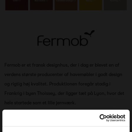
Fermob er et fransk designhus, der i dag er blevet en af
verdens største producenter af havemøbler i godt design
og rigtig høj kvalitet. Produktionen foregår stadig i
Frankrig i byen Thoissey, der ligger tæt på Lyon, hvor det
hele startede som et lille jernværk.
Fermob handler om kreativitet, design, teknik, håndværk
og ikke mindst farver. Deres katalog kommer i en