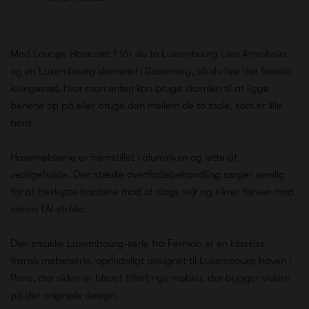
Med Lounge Havesæt 1 får du to Luxembourg Low Armchairs
og en Luxembourg skammel i Rosemary, så du har det fineste
loungesæt, hvor man enten kan bruge skamlen til at ligge
benene op på eller bruge den mellem de to stole, som et lille
bord.
Havemøblerne er fremstillet i aluminium og lette at
vedligeholde. Den stærke overfladebehandling sørger nemlig
for at beskytte bordene mod al slags vejr og sikrer farven mod
solens UV-stråler.
Den smukke Luxembourg-serie fra Fermob er en klassisk
fransk møbelserie, oprindeligt designet til Luxembourg haven i
Paris, der siden er blevet tilført nye møbler, der bygger videre
på det originale design.