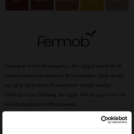
Fermob er et fransk designhus, der i dag er blevet en af
verdens største producenter af havemøbler i godt design
og rigtig høj kvalitet. Produktionen foregår stadig i
Frankrig i byen Thoissey, der ligger tæt på Lyon, hvor det
hele startede som et lille jernværk.
Fermob handler om kreativitet, design, teknik, håndværk
og ikke mindst farver. Deres katalog kommer i en