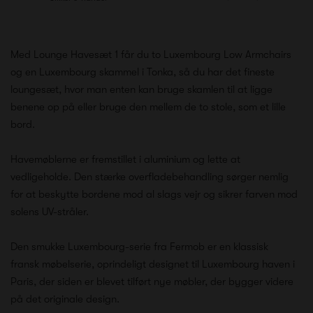
Med Lounge Havesæt 1 får du to Luxembourg Low Armchairs
og en Luxembourg skammel i Tonka, så du har det fineste
loungesæt, hvor man enten kan bruge skamlen til at ligge
benene op på eller bruge den mellem de to stole, som et lille
bord.
Havemøblerne er fremstillet i aluminium og lette at
vedligeholde. Den stærke overfladebehandling sørger nemlig
for at beskytte bordene mod al slags vejr og sikrer farven mod
solens UV-stråler.
Den smukke Luxembourg-serie fra Fermob er en klassisk
fransk møbelserie, oprindeligt designet til Luxembourg haven i
Paris, der siden er blevet tilført nye møbler, der bygger videre
på det originale design.