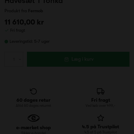
Havesæt 1 Tonka
Produkt fra
Fermob
11 610,00 kr
Fri fragt
Leveringstid:
5-7 uger
Læg i kurv
60 dages retur
Fri fragt
Altid 60 dages returret
Ved køb over 499,-
4.5 på Trustpilot
e-mærket shop
4.5 af 5 på Trustpilot
Sikker e-handel