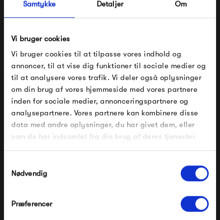
Samtykke
Detaljer
Om
farvepalet på mere end 20 farver, i alt fra neutrale til
farvestrålende farver med masser af liv. Designet i de
Vi bruger cookies
mange møbelserier er originalt og spænder mindst ligeså
Vi bruger cookies til at tilpasse vores indhold og
bredt som farveudvalget - der er bestemt noget til enhver
annoncer, til at vise dig funktioner til sociale medier og
smag.
til at analysere vores trafik. Vi deler også oplysninger
om din brug af vores hjemmeside med vores partnere
FÅ 10% PÅ DIN NÆSTE ORDRE
Se alle varer fra Fermob
inden for sociale medier, annonceringspartnere og
analysepartnere. Vores partnere kan kombinere disse
Indtast din e-mail, så sender vi rabatkoden til dig på
data med andre oplysninger, du har givet dem, eller
mail. Minimumsbeløb er 499 kr. for at indløse
rabatten.
som de har indsamlet fra din brug af deres tjenester.
Produkter fra samme kategori
Gælder ikke på produkter fra Fermob, File Under
Pop og i forvejen nedsatte produkter.
Samtykkevalg
Nødvendig
Præferencer
Modtag velkomstrabat