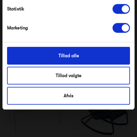
Statistik
*Ved at tilmelde dig accepterer du at modtage e-
mailmarkedsføring
Nej tak, jeg ønsker ikke rabat.
Marketing
Fermob Luxembourg
Fermob Luxembourg
Table 80 x 80
Barstol
5 995,00 kr
3 135,00 kr
Tillad alle
Tillad valgte
Afvis