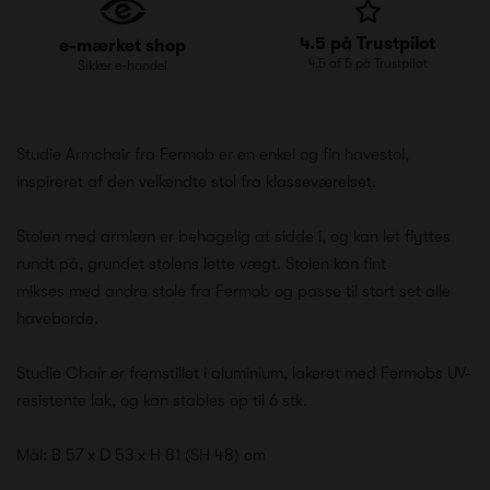
4.5 på Trustpilot
e-mærket shop
4.5 af 5 på Trustpilot
Sikker e-handel
Studie Armchair fra Fermob er en enkel og fin havestol,
inspireret af den velkendte stol fra klasseværelset.
Stolen med armlæn er behagelig at sidde i, og kan let flyttes
rundt på, grundet stolens lette vægt. Stolen kan fint
mikses med andre stole fra Fermob og passe til stort set alle
haveborde.
Studie Chair er fremstillet i aluminium, lakeret med Fermobs UV-
resistente lak, og kan stables op til 6 stk.
Mål: B 57 x D 53 x H 81 (SH 48) cm