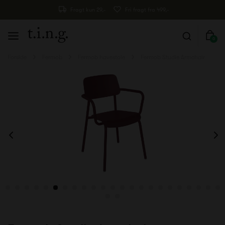
Fragt kun 29,-
Fri fragt fra 499,-
0
Forside
Fermob
Fermob havestole
Fermob Studie Armchair