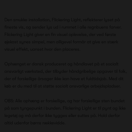
Den smukke installation, Flickering Light, reflekterer lyset på
fineste vis, og sender lys ud i rummet i alle regnbuens farver.
Flickering Light giver en fin visuel oplevelse, der ved første
øjekast synes simpel, men alligevel formår at give en stærk
visuel effekt, uanset hvor den placeres.
Ophænget er dansk produceret og håndlavet på et socialt
ansvarligt værksted, der tilbyder håndgribelige opgaver til folk,
der af forskellige årsager ikke kan have et fuldtidsjob. Med dit
køb er du med til at støtte socialt ansvarlige arbejdspladser.
OBS: Alle ophæng er forskellige, og har forskellige sten bundet
på som tyngepunkt i bunden. Flickering Light er til pynt og ikke
legetøj og må derfor ikke tygges eller suttes på. Hold derfor
altid udenfor børns rækkevidde.