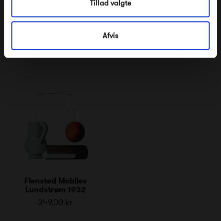
Flensted Mobiles
Flensted Mobiles UN17 -
Tillad valgte
Museum Jorn
Balance
349,00 kr
649,00 kr
Afvis
Flensted Mobiles
Lundstrøm 1932
349,00 kr