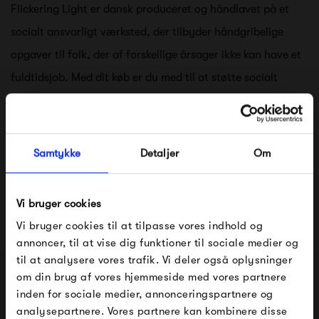
Flickering Light er dansk produceret og håndlavet på et
socialt ansvarligt værksted, der tilbyder håndgribelige
opgaver til folk, der af forskellige årsager ikke kan have et
fuldtidsjob. Med dit køb er du med til at støtte socialt
ansvarlige arbejdspladser.
Se alle varer fra Flickering Light
Samtykke
Detaljer
Om
Produkter fra samme kategori
Vi bruger cookies
Vi bruger cookies til at tilpasse vores indhold og
annoncer, til at vise dig funktioner til sociale medier og
til at analysere vores trafik. Vi deler også oplysninger
om din brug af vores hjemmeside med vores partnere
FÅ 10% PÅ DIN NÆSTE ORDRE
inden for sociale medier, annonceringspartnere og
analysepartnere. Vores partnere kan kombinere disse
Indtast din e-mail, så sender vi rabatkoden til dig på