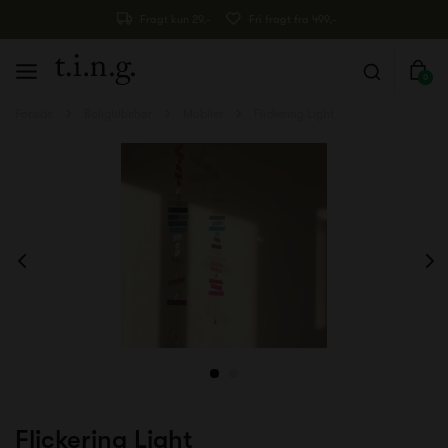
Fragt kun 29,-
Fri fragt fra 499,-
0
Forside
Boligtilbehør
Mobiler
Flickering Light
Flickering Light