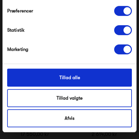
HAY Nelson Bubble Lamp
Design by Us New Wave
Præferencer
Crisscross Cigar
Eyeball
Modtag velkomstrabat
5 099,00 kr
890,00 kr
Statistik
*Ved at tilmelde dig accepterer du at modtage e-
mailmarkedsføring
Nej tak, jeg ønsker ikke rabat.
Marketing
Tillad alle
Tillad valgte
Afvis
Anour I Model Cord
Lampe Gras No. 204
17 550,00 kr
2 614,00 kr