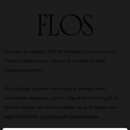
Flos blev grundlagt i 1962 af italienske Dino Gavina og
Cesare Cassina og er i dag en af verdens førende
lampeproducenter.
Flos arbejder sammen med nogle af verdens mest
anerkendte designere, og har i dag et sortiment fyldt af
ikoniske lamper, der ikke kun byder på godt design men
også høj kvalitet og rigtig gode lysegenskaber.