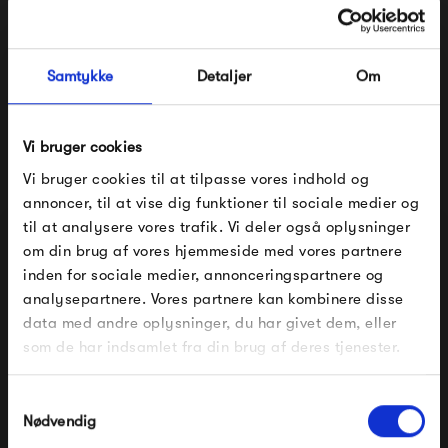
Med Flos' unikke særpræg, og sans for detaljer, får du
skulpturelle lamper, som vil følge dig, og pryde sine
Samtykke
Detaljer
Om
omgivelser mange år frem.
Se alle varer fra Flos
Vi bruger cookies
Vi bruger cookies til at tilpasse vores indhold og
annoncer, til at vise dig funktioner til sociale medier og
til at analysere vores trafik. Vi deler også oplysninger
Produkter fra samme kategori
om din brug af vores hjemmeside med vores partnere
FÅ 10% PÅ DIN NÆSTE ORDRE
inden for sociale medier, annonceringspartnere og
analysepartnere. Vores partnere kan kombinere disse
Indtast din e-mail, så sender vi rabatkoden til dig på
data med andre oplysninger, du har givet dem, eller
mail. Minimumsbeløb er 499 kr. for at indløse
rabatten.
som de har indsamlet fra din brug af deres tjenester.
Gælder ikke på produkter fra Fermob, File Under
Pop og i forvejen nedsatte produkter.
Samtykkevalg
Nødvendig