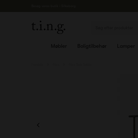
Besøg vores butik i Silkeborg
Møbler
Boligtilbehør
Lamper
Forside
Flos
Flos Tab Table