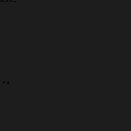
ivebordet.
.
& Jay