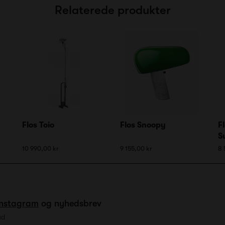
Relaterede produkter
Flos Toio
Flos Snoopy
F
S
10 990,00 kr
9 155,00 kr
8 
Instagram
og nyhedsbrev
ud