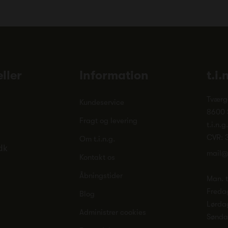
ller
Information
t.i.
Tværg
Kundeservice
8600 
Fragt og levering
t.i.n.g
CVR: 
Om t.i.n.g.
dk
mail@
Kontakt os
Åbningstider
Man. ti
Freda
Blog
Lørda
Administrer cookies
Sønd