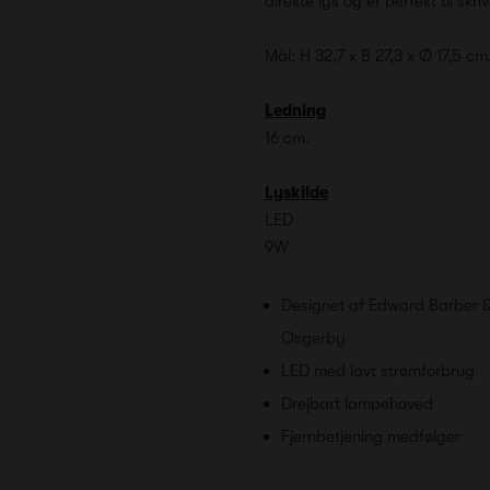
direkte lys og er perfekt til skr
Mål: H 32,7 x B 27,3 x Ø 17,5 cm
Ledning
16 cm.
Lyskilde
LED
9W
Designet af Edward Barber 
Osgerby
LED med lavt strømforbrug
Drejbart lampehoved
Fjernbetjening medfølger