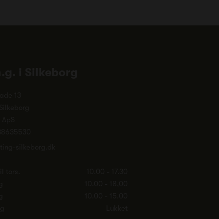
n.g. i Silkeborg
ade 13
Silkeborg
. ApS
38635530
ting-silkeborg.dk
l tors.
10.00 - 17.30
g
10.00 - 18,00
g
10.00 - 15.00
ag
Lukket