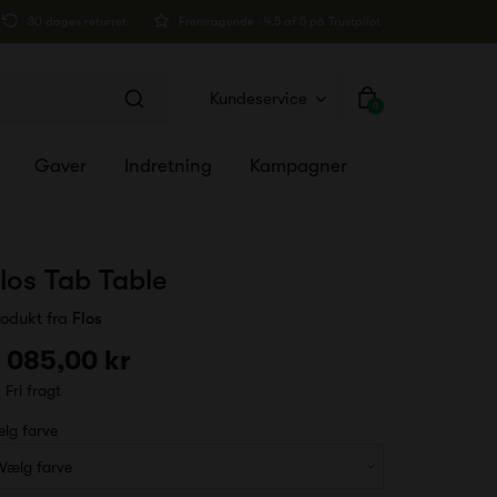
30 dages returret
Fremragende · 4.5 af 5 på Trustpilot
Kundeservice
0
Gaver
Indretning
Kampagner
los Tab Table
rodukt fra
Flos
 085,00 kr
Fri fragt
lg farve