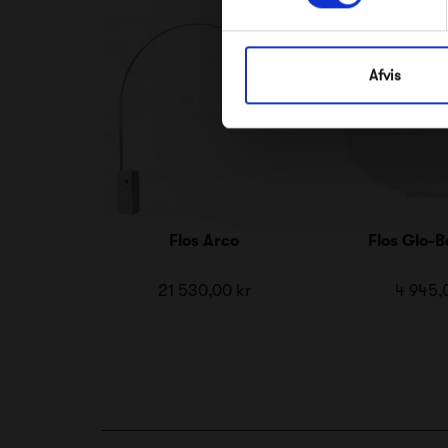
Afvis
Flos Arco
Flos Glo-B
21 530,00 kr
4 945,