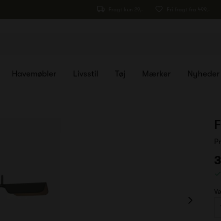
Fragt kun 29,-
Fri fragt fra 499,-
Havemøbler
Livsstil
Tøj
Mærker
Nyheder
F
P
3
Væ