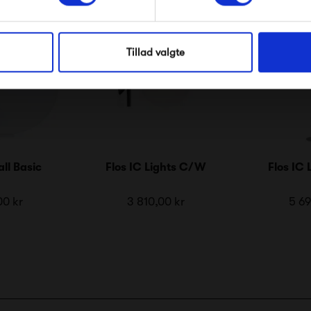
mailmarkedsføring
Nej tak, jeg ønsker ikke rabat.
Tillad valgte
all Basic
Flos IC Lights C/W
Flos IC 
00 kr
3 810,00 kr
5 69