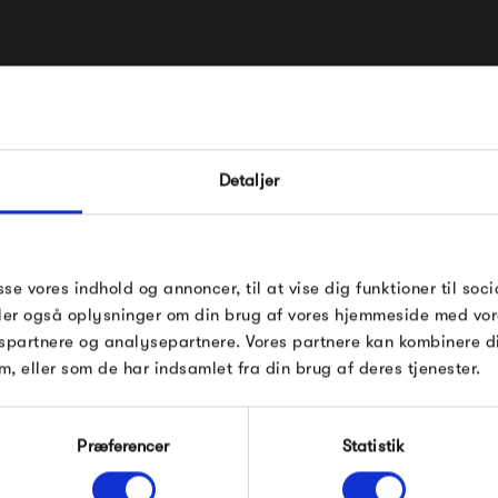
Flos blev grundlagt i 1962 af
i dag en af verdens førende 
FÅ 10% PÅ DIN NÆSTE O
Detaljer
Flos arbejder sammen med no
Indtast din e-mail, så sender vi rabatkoden 
mail. Minimumsbeløb er 499 kr. for at indl
har i dag et sortiment fyldt a
rabatten.
design men også høj kvalitet 
Gælder ikke på produkter fra Fermob, Fil
sse vores indhold og annoncer, til at vise dig funktioner til soci
Pop og i forvejen nedsatte produkter.
deler også oplysninger om din brug af vores hjemmeside med vor
Med Flos' unikke særpræg, og 
spartnere og analysepartnere. Vores partnere kan kombinere 
Flos
som vil følge dig, og pryde s
m, eller som de har indsamlet fra din brug af deres tjenester.
Modtag velkomstrabat
Præferencer
Statistik
Produkter fra samme kategori
*Ved at tilmelde dig accepterer du at modtage e-