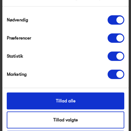
Samtykkevalg
Nødvendig
Præferencer
Robert Spisebordsstol af
Muuto Fiber Side Chair
Statistik
Robert W.
Sled
2 995,00 kr
1 895,00 kr
Marketing
Tillad alle
Tillad valgte