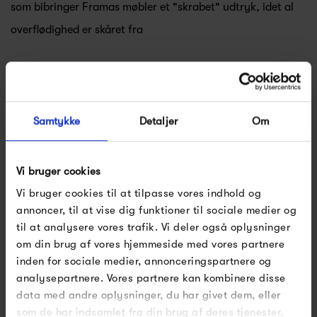
som bibringer Framas møbler et "skrabet" udtryk, idet al
overflødighed er skåret fra
Hos Frama er det elegancen i enkeltheden som bør
værdsættes. Det er velkendt blandt designere verden over,
at dét, at skabe et enkelt og rent udtryk er blandt de
Samtykke
Detaljer
Om
sværeste øvelser i design disciplinen. Hos Frama ser vi
denne sjældne egenskab komme til sin ret.
Vi bruger cookies
Vi bruger cookies til at tilpasse vores indhold og
Se alle varer fra Frama
annoncer, til at vise dig funktioner til sociale medier og
til at analysere vores trafik. Vi deler også oplysninger
om din brug af vores hjemmeside med vores partnere
inden for sociale medier, annonceringspartnere og
Produkter fra samme kategori
analysepartnere. Vores partnere kan kombinere disse
data med andre oplysninger, du har givet dem, eller
som de har indsamlet fra din brug af deres tjenester.