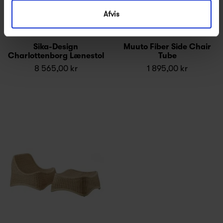
Afvis
Sika-Design
Muuto Fiber Side Chair
Charlottenborg Lænestol
Tube
8 565,00 kr
1 895,00 kr