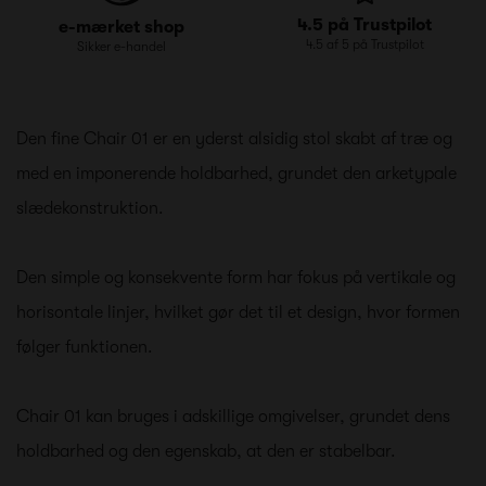
4.5 på Trustpilot
e-mærket shop
4.5 af 5 på Trustpilot
Sikker e-handel
Den fine Chair 01 er en yderst alsidig stol skabt af træ og
med en imponerende holdbarhed, grundet den arketypale
slædekonstruktion.
Den simple og konsekvente form har fokus på vertikale og
horisontale linjer, hvilket gør det til et design, hvor formen
følger funktionen.
Chair 01 kan bruges i adskillige omgivelser, grundet dens
holdbarhed og den egenskab, at den er stabelbar.