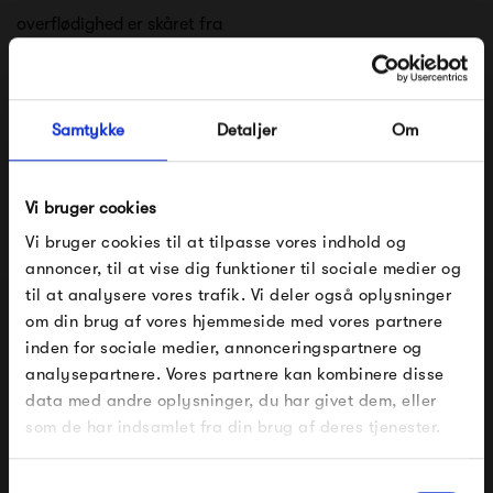
overflødighed er skåret fra
Hos Frama er det elegancen i enkeltheden som bør
værdsættes. Det er velkendt blandt designere verden over,
Samtykke
Detaljer
Om
at dét, at skabe et enkelt og rent udtryk er blandt de
sværeste øvelser i design disciplinen. Hos Frama ser vi
Vi bruger cookies
denne sjældne egenskab komme til sin ret.
Vi bruger cookies til at tilpasse vores indhold og
annoncer, til at vise dig funktioner til sociale medier og
Se alle varer fra Frama
til at analysere vores trafik. Vi deler også oplysninger
om din brug af vores hjemmeside med vores partnere
FÅ 10% PÅ DIN NÆSTE ORDRE
inden for sociale medier, annonceringspartnere og
analysepartnere. Vores partnere kan kombinere disse
Indtast din e-mail, så sender vi rabatkoden til dig på
Produkter fra samme kategori
data med andre oplysninger, du har givet dem, eller
mail. Minimumsbeløb er 499 kr. for at indløse
rabatten.
som de har indsamlet fra din brug af deres tjenester.
Gælder ikke på produkter fra Fermob, File Under
Pop og i forvejen nedsatte produkter.
Samtykkevalg