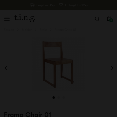
Fragt kun 29,-
Fri fragt fra 499,-
0
Forside
Møbler
Stole
Frama Chair 01
Frama Chair 01