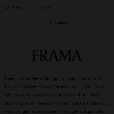
Mål: B 45 x D 44 x H 81 cm…
Vis mere
Frama er et nordisk design agentur, som er stiftet af Niels
Strøyer Christophersen og Driton Memsis i 2008. Frama
Cph har en gennemgående rå skandinavisk stil i deres
designs og der er kræset for den minimalistiske tankegang,
som bibringer Framas møbler et "skrabet" udtryk, idet al