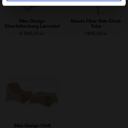
Sika-Design
Muuto Fiber Side Chair
Charlottenborg Lænestol
Tube
8 565,00 kr
1 895,00 kr
Sika-Design Chill