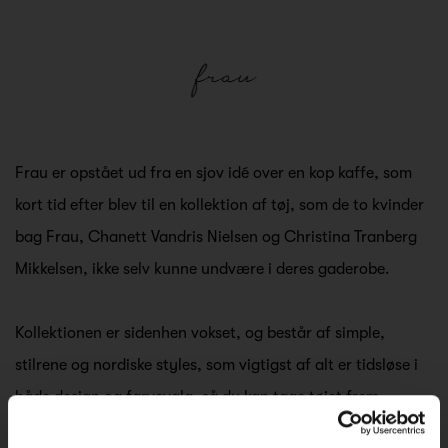
Frau er opstået ud fra en sjov idé over en kop kaffe, som
kort tid efter blev til en kollektion af tøj, som de to kvinder
bag Frau, Chanett Vandris Nielsen og Christina Tranberg
Mikkelsen, ikke selv kunne undvære i deres gaderobe.
Kollektionen er sidenhen vokset, og består af simple,
stilrene og nordiske styles, som vigtigst af alt er tidsløse i
både design og farvevalg, så du kan tage tøjet frem,
sæson efter sæson, og altid glæde dig til at klæde dig i det