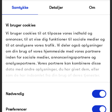
lækre tøj fra Frau.
Samtykke
Detaljer
Om
Se alle varer fra Frau
Vi bruger cookies
Vi bruger cookies til at tilpasse vores indhold og
annoncer, til at vise dig funktioner til sociale medier og
Produkter fra samme kategori
til at analysere vores trafik. Vi deler også oplysninger
om din brug af vores hjemmeside med vores partnere
FÅ 10% PÅ DIN NÆSTE
inden for sociale medier, annonceringspartnere og
ORDRE
analysepartnere. Vores partnere kan kombinere disse
data med andre oplysninger, du har givet dem, eller
Indtast din e-mail, så sender vi rabatkoden til dig
som de har indsamlet fra din brug af deres tjenester.
på mail. Minimumsbeløb er 499 kr. for at indløse
rabatten.
Gælder ikke på produkter fra Fermob, File Under
Samtykkevalg
Pop og i forvejen nedsatte produkter.
Nødvendig
Frau Melbourne
Frau Seoul Lang Denim
Ankelbukser
Skjorte
Præferencer