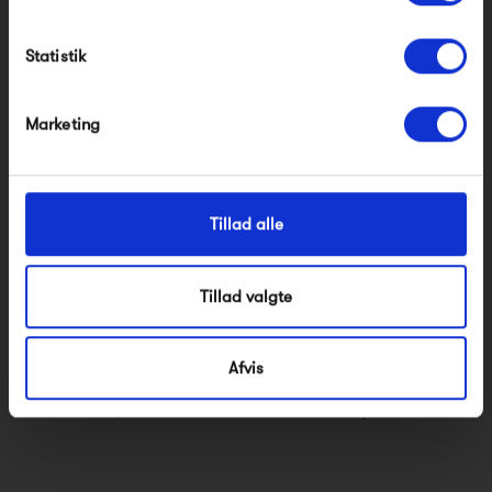
550,00 kr
1 000,00 kr
Modtag velkomstrabat
Statistik
*Ved at tilmelde dig accepterer du at modtage e-mailmarkedsføring
Nej tak, jeg ønsker ikke rabat.
Marketing
Tillad alle
Tillad valgte
Frau Paris Denim Kjole
Frau Tokyo Denim
Afvis
Skjorte
950,00 kr
750,00 kr