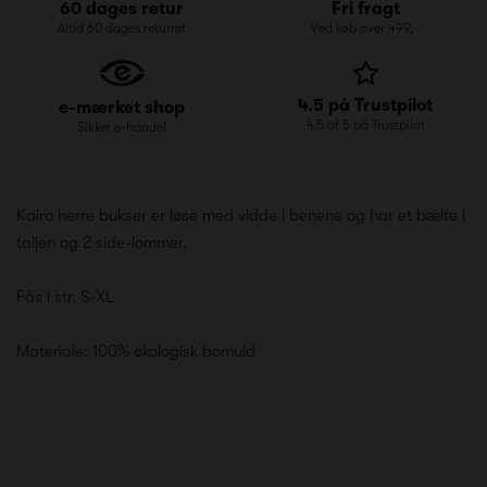
60 dages retur
Fri fragt
Altid 60 dages returret
Ved køb over 499,-
4.5 på Trustpilot
e-mærket shop
4.5 af 5 på Trustpilot
Sikker e-handel
Kairo herre bukser er løse med vidde i benene og har et bælte i
taljen og 2 side-lommer.
Fås i str. S-XL
Materiale: 100% økologisk bomuld