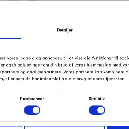
møbelmesser. Siden er det gå
FÅ 10% PÅ DIN NÆSTE O
Der er et klart fokus på at sk
Detaljer
deres udtryk, at det næsten v
Indtast din e-mail, så sender vi rabatkoden 
mail. Minimumsbeløb er 499 kr. for at indl
kombinere kvalitet med stilren
rabatten.
af de mest stilrene eksempler
 HAY
Gælder ikke på produkter fra Fermob, Fil
sse vores indhold og annoncer, til at vise dig funktioner til soci
findes herhjemme.
Pop og i forvejen nedsatte produkter.
deler også oplysninger om din brug af vores hjemmeside med vor
spartnere og analysepartnere. Vores partnere kan kombinere 
m, eller som de har indsamlet fra din brug af deres tjenester.
Produkter fra samme kategori
Modtag velkomstrabat
Præferencer
Statistik
*Ved at tilmelde dig accepterer du at modtage e-
mailmarkedsføring
Nej tak, jeg ønsker ikke rabat.