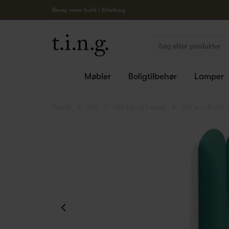
Besøg vores butik i Silkeborg
Møbler
Boligtilbehør
Lamper
Forside
HAY
HAY Lys og Lamper
HAY Arcs Switch