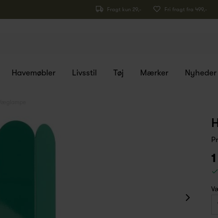
Fragt kun 29,-
Fri fragt fra 499,-
Havemøbler
Livsstil
Tøj
Mærker
Nyheder
 Væglampe
H
P
1
Væ