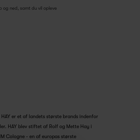
p og ned, samt du vil opleve
t HAY er et af landets største brands indenfor
ler. HAY blev stiftet af Rolf og Mette Hay i
MM Cologne - en af europas største