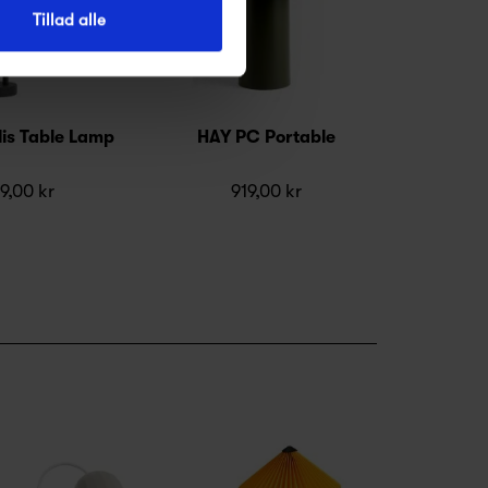
Tillad alle
is Table Lamp
HAY PC Portable
9,00 kr
919,00 kr