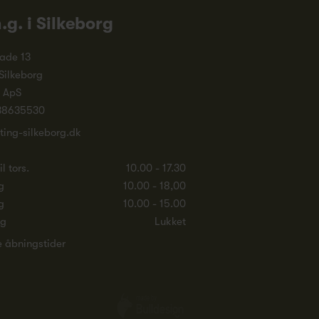
n.g. i Silkeborg
ade 13
Silkeborg
. ApS
38635530
ting-silkeborg.dk
l tors.
10.00 - 17.30
g
10.00 - 18,00
g
10.00 - 15.00
ag
Lukket
e åbningstider