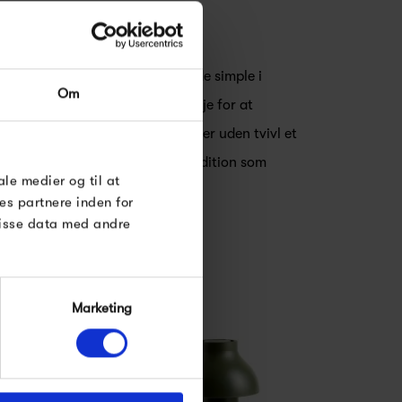
et stærkt. Meget stærkt.
RDRE
abe stilikoner der er så enestående simple i
Om
irker banalt. Hos HAY har man øje for at
til dig på
øse
e linjer og geniale finesser. HAY er uden tvivl et
 på den skandinaviske design tradition som
e Under
ale medier og til at
es partnere inden for
disse data med andre
Marketing