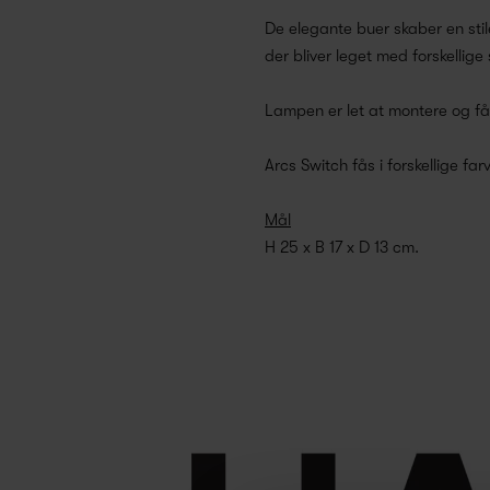
De elegante buer skaber en stil
der bliver leget med forskellig
Lampen er let at montere og fås
Arcs Switch fås i forskellige f
Mål
H 25 x B 17 x D 13 cm.