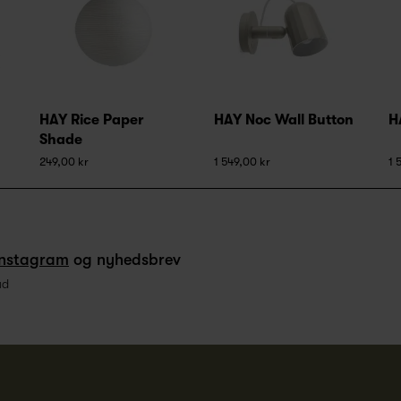
HAY Rice Paper
HAY Noc Wall Button
H
Shade
249,00 kr
1 549,00 kr
1 
Instagram
og nyhedsbrev
ud