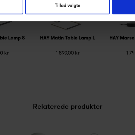
Tillad valgte
ble Lamp S
HAY Matin Table Lamp L
HAY Marsel
00 kr
1 899,00 kr
1 74
Relaterede produkter