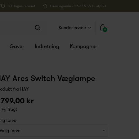
30 dages returret
Fremragende · 4.5 af 5 på Trustpilot
Kundeservice
0
Gaver
Indretning
Kampagner
AY Arcs Switch Væglampe
rodukt fra
HAY
 799,00 kr
Fri fragt
lg farve