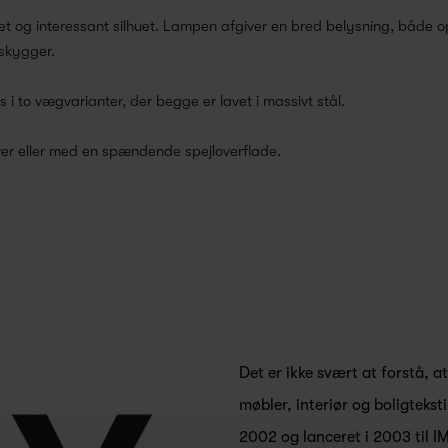
et og interessant silhuet. Lampen afgiver en bred belysning, både o
e skygger.
 i to vægvarianter, der begge er lavet i massivt stål.
arver eller med en spændende spejloverflade.
Det er ikke svært at forstå, a
møbler, interiør og boligteksti
2002 og lanceret i 2003 til I