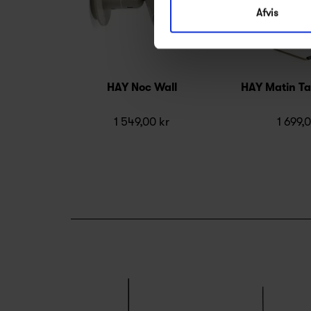
Afvis
HAY Noc Wall
HAY Matin Ta
1 549,00 kr
1 699,