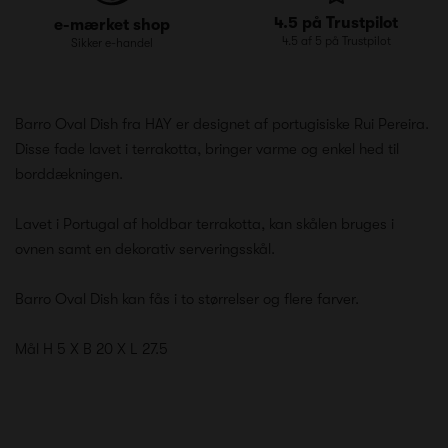
4.5 på Trustpilot
e-mærket shop
4.5 af 5 på Trustpilot
Sikker e-handel
Barro Oval Dish fra HAY er designet af portugisiske Rui Pereira.
Disse fade lavet i terrakotta, bringer varme og enkel hed til
borddækningen.
Lavet i Portugal af holdbar terrakotta, kan skålen bruges i
ovnen samt en dekorativ serveringsskål.
Barro Oval Dish kan fås i to størrelser og flere farver.
Mål H 5 X B 20 X L 27.5