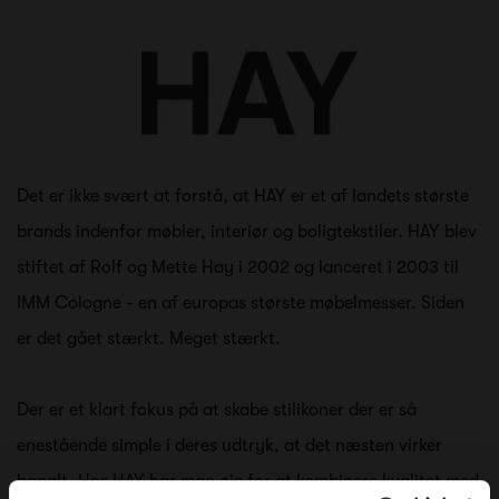
Det er ikke svært at forstå, at HAY er et af landets største
brands indenfor møbler, interiør og boligtekstiler. HAY blev
stiftet af Rolf og Mette Hay i 2002 og lanceret i 2003 til
IMM Cologne - en af europas største møbelmesser. Siden
er det gået stærkt. Meget stærkt.
Der er et klart fokus på at skabe stilikoner der er så
enestående simple i deres udtryk, at det næsten virker
banalt. Hos HAY har man øje for at kombinere kvalitet med