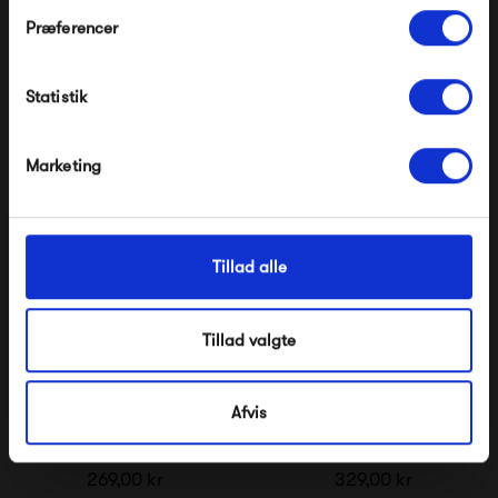
HAY Colour Sticks
HAY Barro Oval Dish
Præferencer
Spisepinde
Large
Modtag velkomstrabat
299,00 kr
599,00 kr
Statistik
*Ved at tilmelde dig accepterer du at modtage e-
mailmarkedsføring
Nej tak, jeg ønsker ikke rabat.
Marketing
Tillad alle
Tillad valgte
Afvis
HAY Barro Salad Bowl
HAY Borro Salad Bowl
Small
Large
269,00 kr
329,00 kr