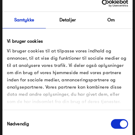
stilrene linjer og geniale finesser. HAY er uden tvivl et af de
mest stilrene eksempler på den skandinaviske design
Samtykke
Detaljer
Om
tradition som findes herhjemme.
Se alle varer fra HAY
Vi bruger cookies
Vi bruger cookies til at tilpasse vores indhold og
annoncer, til at vise dig funktioner til sociale medier og
til at analysere vores trafik. Vi deler også oplysninger
Produkter fra samme kategori
om din brug af vores hjemmeside med vores partnere
FÅ 10% PÅ DIN NÆSTE ORDRE
inden for sociale medier, annonceringspartnere og
analysepartnere. Vores partnere kan kombinere disse
Indtast din e-mail, så sender vi rabatkoden til dig på
data med andre oplysninger, du har givet dem, eller
mail. Minimumsbeløb er 499 kr. for at indløse
rabatten.
som de har indsamlet fra din brug af deres tjenester.
Gælder ikke på produkter fra Fermob, File Under
Pop og i forvejen nedsatte produkter.
Samtykkevalg
Nødvendig