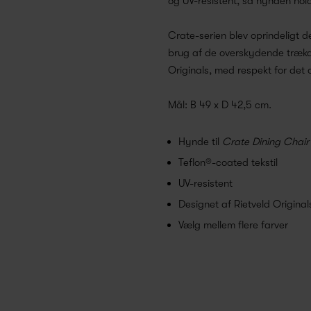
og UV-resistent, så hynden hol
Crate-serien blev oprindeligt de
brug af de overskydende trækas
Originals, med respekt for det o
Mål: B 49 x D 42,5 cm.
Hynde til
Crate Dining Chair
Teflon®-coated tekstil
UV-resistent
Designet af Rietveld Original
Vælg mellem flere farver