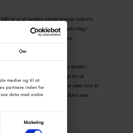
t HAY er et af landets største brands indenfor
ler. HAY blev stiftet af Rolf og Mette Hay i
MM Cologne - en af europas største
et stærkt. Meget stærkt.
Om
abe stilikoner der er så enestående simple i
irker banalt. Hos HAY har man øje for at
ale medier og til at
e linjer og geniale finesser. HAY er uden tvivl et
es partnere inden for
disse data med andre
 på den skandinaviske design tradition som
Marketing