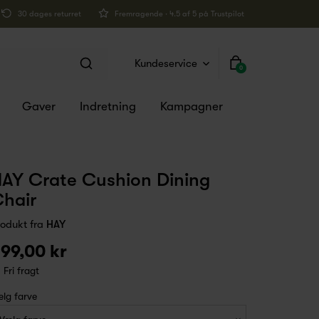
30 dages returret
Fremragende · 4.5 af 5 på Trustpilot
Kundeservice
0
Gaver
Indretning
Kampagner
AY Crate Cushion Dining
hair
rodukt fra
HAY
99,00 kr
Fri fragt
lg farve