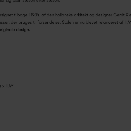
der sig pæn sæson efter sæson.
signet tilbage i 1934, af den hollanske arkitekt og designer Gerrit R
ser, der bruges til forsendelse. Stolen er nu blevet relanceret af H
riginale design.
s x HAY