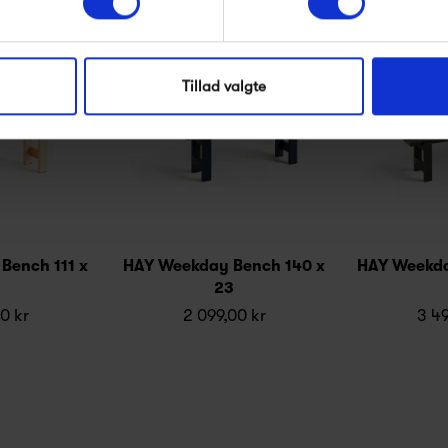
Produkter fra samme kategori
Tillad valgte
Bench 111 x
HAY Weekday Bench 140 x
HAY Weekda
23
00 kr
2 099,00 kr
3 49