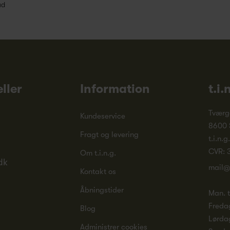
ud
ller
Information
t.i.
Tværg
Kundeservice
8600 
Fragt og levering
t.i.n.g
CVR: 
Om t.i.n.g.
dk
mail@
Kontakt os
Åbningstider
Man. ti
Freda
Blog
Lørda
Administrer cookies