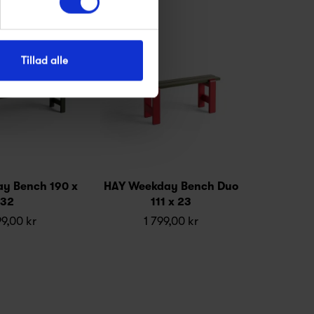
Tillad alle
y Bench 190 x
HAY Weekday Bench Duo
32
111 x 23
9,00 kr
1 799,00 kr