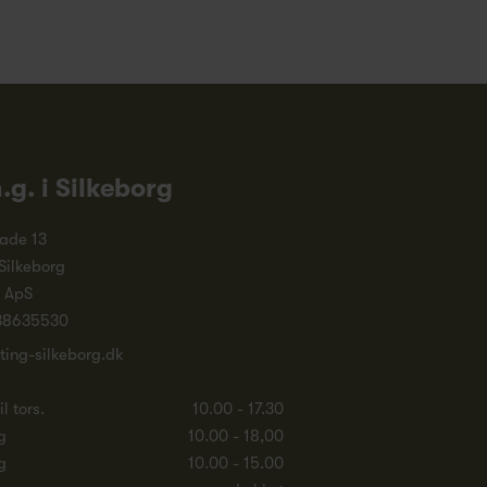
n.g. i Silkeborg
ade 13
Silkeborg
. ApS
38635530
ting-silkeborg.dk
l tors.
10.00 - 17.30
g
10.00 - 18,00
g
10.00 - 15.00