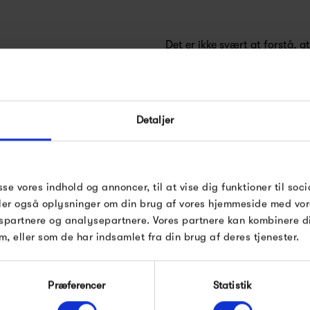
Det er ikke svært at forstå, a
møbler, interiør og boligteksti
2002 og lanceret i 2003 til I
møbelmesser. Siden er det gå
Detaljer
Der er et klart fokus på at sk
deres udtryk, at det næsten v
sse vores indhold og annoncer, til at vise dig funktioner til soci
kombinere kvalitet med stilren
deler også oplysninger om din brug af vores hjemmeside med vor
spartnere og analysepartnere. Vores partnere kan kombinere 
af de mest stilrene eksempler
 HAY
m, eller som de har indsamlet fra din brug af deres tjenester.
findes herhjemme.
Præferencer
Statistik