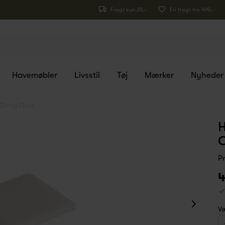
Fragt kun 29,-
Fri fragt fra 499,-
Havemøbler
Livsstil
Tøj
Mærker
Nyheder
Dining Chair
H
C
P
4
Væ