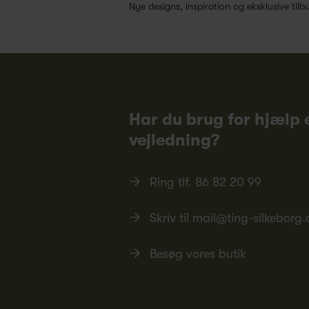
Nye designs, inspiration og eksklusive tilb
Har du brug for hjælp e
vejledning?
Ring tlf.
86 82 20 99
Skriv til
mail@ting-silkeborg.
Besøg vores butik