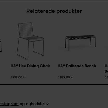
Relaterede produkter
HAY Hee Dining Chair
HAY Palissade Bench
H
B
1 999,00 kr
3 899,00 kr
6 
Instagram
og nyhedsbrev