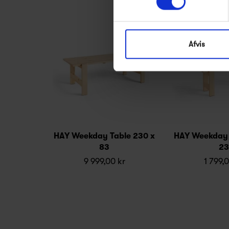
Afvis
HAY Weekday Table 230 x
HAY Weekday 
83
23
9 999,00 kr
1 799,