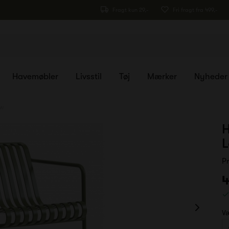
Fragt kun 29,-
Fri fragt fra 499,-
Havemøbler
Livsstil
Tøj
Mærker
Nyheder
ow
H
L
P
4
Væ