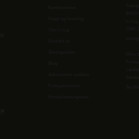
Tværg
Kundeservice
8600 
Fragt og levering
t.i.n.g
CVR: 
Om t.i.n.g.
dk
mail@
Kontakt os
Åbningstider
Man. ti
Freda
Blog
Lørda
Administrer cookies
Sønd
Fortrydelsesret
Se all
Handelsbetingelser