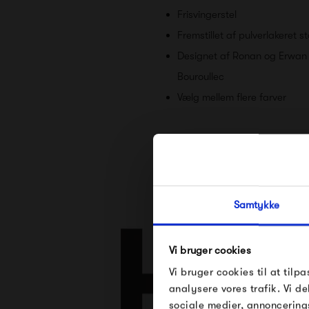
Frisvingerstel
Fremstillet af pulverlakeret st
Designet af Ronan og Erwan
Bouroullec
Vælg mellem flere farver
Samtykke
Vi bruger cookies
Vi bruger cookies til at tilpa
analysere vores trafik. Vi 
sociale medier, annoncering