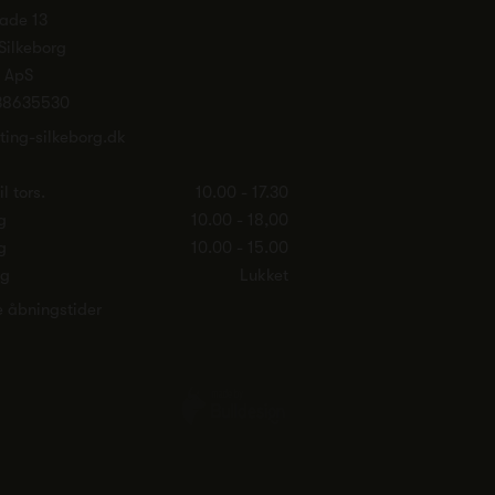
ade 13
Silkeborg
. ApS
38635530
ting-silkeborg.dk
l tors.
10.00 - 17.30
g
10.00 - 18,00
g
10.00 - 15.00
ag
Lukket
e åbningstider