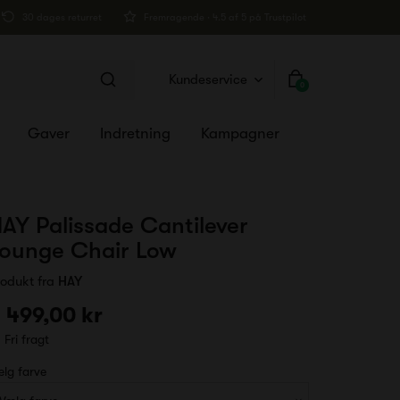
30 dages returret
Fremragende · 4.5 af 5 på Trustpilot
Kundeservice
0
Gaver
Indretning
Kampagner
AY Palissade Cantilever
ounge Chair Low
rodukt fra
HAY
 499,00 kr
Fri fragt
lg farve