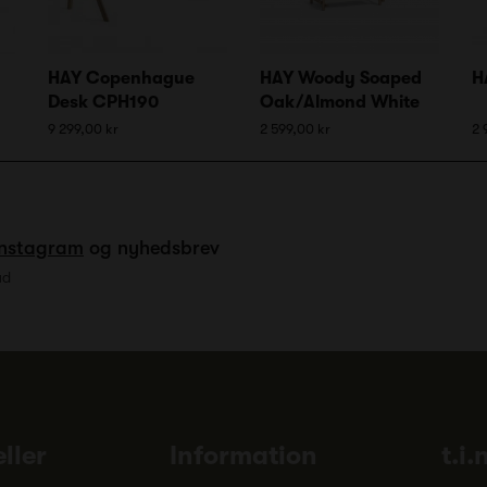
HAY Copenhague
HAY Woody Soaped
H
Desk CPH190
Oak/Almond White
9 299,00 kr
2 599,00 kr
2 
Instagram
og nyhedsbrev
ud
ller
Information
t.i.