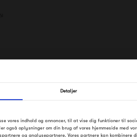
ål
FÅ 10% PÅ DIN NÆSTE O
Det er ikke svært at forstå, a
Detaljer
Indtast din e-mail, så sender vi rabatkoden 
møbler, interiør og boligteksti
mail. Minimumsbeløb er 499 kr. for at indl
2002 og lanceret i 2003 til I
rabatten.
møbelmesser. Siden er det gå
Gælder ikke på produkter fra Fermob, Fil
sse vores indhold og annoncer, til at vise dig funktioner til soci
Pop og i forvejen nedsatte produkter.
deler også oplysninger om din brug af vores hjemmeside med vor
spartnere og analysepartnere. Vores partnere kan kombinere 