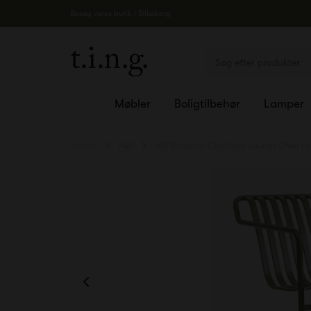
Besøg vores butik i Silkeborg
Møbler
Boligtilbehør
Lamper
Forside
HAY
HAY Palissade Cantilever Lounge Chair L