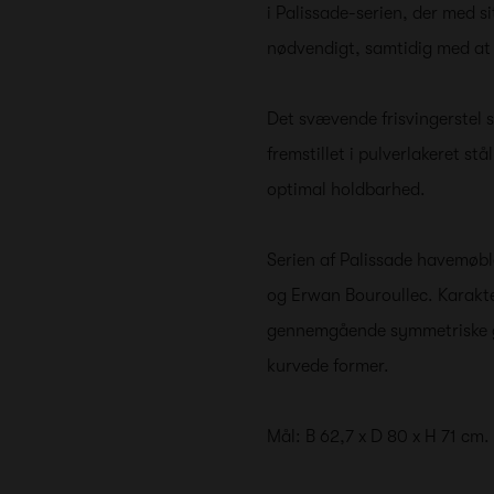
i Palissade-serien, der med si
nødvendigt, samtidig med at 
Det svævende frisvingerstel s
fremstillet i pulverlakeret s
optimal holdbarhed.
Serien af Palissade havemøbl
og Erwan Bouroullec. Karakte
gennemgående symmetriske ge
kurvede former.
Mål: B 62,7 x D 80 x H 71 cm.