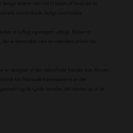
t design skærer helt ind til benet af hvad der er
seriens overordnede design overholdes.
kaber et luftigt og elegant udtryk. Stolen er
tål, der er behandlet med en udendørs primer for
er er designet af den talentfulde franske duo, Ronan
ristisk for Palissade havemøblerne er den
ometri og de tynde lameller, der blødes op af de