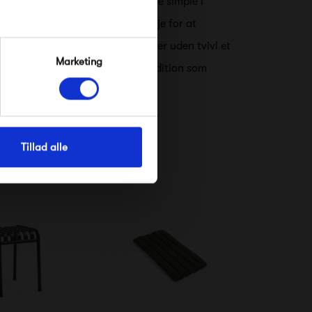
abe stilikoner der er så enestående simple i
irker banalt. Hos HAY har man øje for at
e linjer og geniale finesser. HAY er uden tvivl et
Marketing
 på den skandinaviske design tradition som
Tillad alle