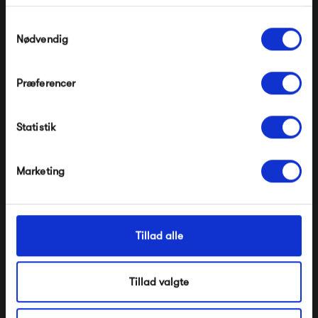
Gælder ikke på produkter fra Fermob, File Under
Pop og i forvejen nedsatte produkter.
Samtykkevalg
Nødvendig
Præferencer
Modtag velkomstrabat
Statistik
*Ved at tilmelde dig accepterer du at modtage e-
mailmarkedsføring
HAY Weekday Table 230
HAY Weekday Bench 111
Nej tak, jeg ønsker ikke rabat.
x 83
x 23
Marketing
9 999,00 kr
1 799,00 kr
Tillad alle
Tillad valgte