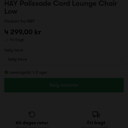
HAY Palissade Cord Lounge Chair
Low
Produkt fra
HAY
4 299,00 kr
Fri fragt
Vælg farve
Leveringstid: 1-2 uger
Vælg varianter
60 dages retur
Fri fragt
Altid 60 dages returret
Ved køb over 499,-