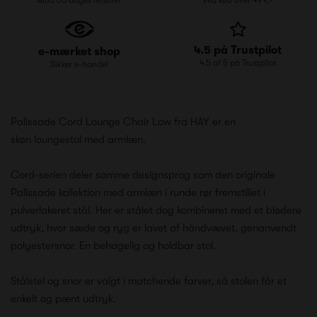
4.5 på Trustpilot
e-mærket shop
4.5 af 5 på Trustpilot
Sikker e-handel
Palissade Cord Lounge Chair Low fra HAY er en
skøn loungestol med armlæn.
Cord-serien deler samme designsprog som den originale
Palissade kollektion med armlæn i runde rør fremstillet i
pulverlakeret stål. Her er stålet dog kombineret med et blødere
udtryk, hvor sæde og ryg er lavet af håndvævet, genanvendt
polyestersnor. En behagelig og holdbar stol.
Stålstel og snor er valgt i matchende farver, så stolen får et
enkelt og pænt udtryk.