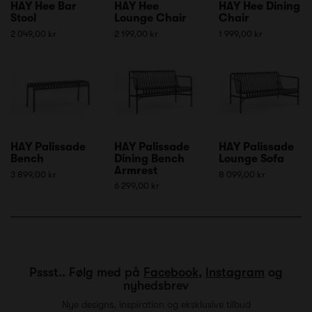
HAY Hee Bar
HAY Hee
HAY Hee Dining
Stool
Lounge Chair
Chair
2 049,00 kr
2 199,00 kr
1 999,00 kr
HAY Palissade
HAY Palissade
HAY Palissade
Bench
Dining Bench
Lounge Sofa
Armrest
3 899,00 kr
8 099,00 kr
6 299,00 kr
Pssst.. Følg med på
Facebook
,
Instagram
og
nyhedsbrev
Nye designs, inspiration og eksklusive tilbud