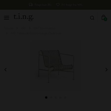
Fragt kun 29,-
Fri fragt fra 499,-
0
Forside
HAY
HAY Havemøbler
HAY Palissade Cord Lounge Chair Low