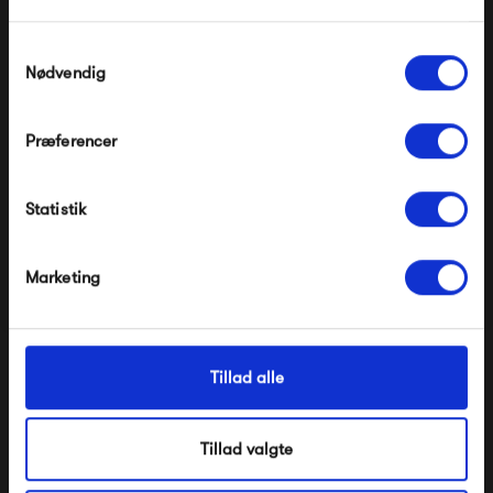
HAY Palissade Quilted
HAY Palissade Quilted
Gælder ikke på produkter fra Fermob, File Under
Cushion Lounge Chair
Cushion Lounge Sofa
Pop og i forvejen nedsatte produkter.
Samtykkevalg
Low
1 099,00 kr
Nødvendig
699,00 kr
Præferencer
Modtag velkomstrabat
Statistik
*Ved at tilmelde dig accepterer du at modtage e-
mailmarkedsføring
Nej tak, jeg ønsker ikke rabat.
Marketing
Tillad alle
HAY Palissade Seat
Cushion Chair & Arm
Tillad valgte
Chair
299,00 kr