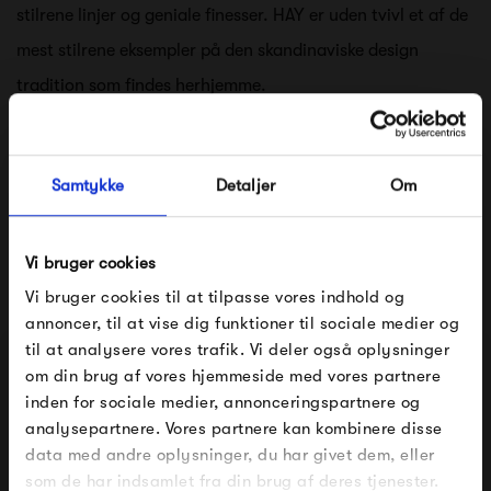
stilrene linjer og geniale finesser. HAY er uden tvivl et af de
mest stilrene eksempler på den skandinaviske design
tradition som findes herhjemme.
Se alle varer fra HAY
Samtykke
Detaljer
Om
Produkter fra samme kategori
Vi bruger cookies
Vi bruger cookies til at tilpasse vores indhold og
annoncer, til at vise dig funktioner til sociale medier og
til at analysere vores trafik. Vi deler også oplysninger
om din brug af vores hjemmeside med vores partnere
FÅ 10% PÅ DIN NÆSTE ORDRE
inden for sociale medier, annonceringspartnere og
analysepartnere. Vores partnere kan kombinere disse
Indtast din e-mail, så sender vi rabatkoden til dig på
data med andre oplysninger, du har givet dem, eller
mail. Minimumsbeløb er 499 kr. for at indløse
rabatten.
som de har indsamlet fra din brug af deres tjenester.