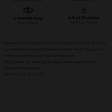
4.5 på Trustpilot
e-mærket shop
4.5 af 5 på Trustpilot
Sikker e-handel
Palissade Soft Quilted Cushion Dining Bench fra HAY er en flot
og komfortabel hynde til
Palissade Dining Bench
. Hynden er
quiltet og monteres nemt på dit havemøbel.
Vælg mellem fire farver og få endnu større glæde af dine
Palissade havemøbler.
Mål: H 6,5 x L 110 x B 89