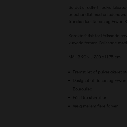
Bordet er udført i pulverlakered
er behandlet med en udendørs p
franske duo, Ronan og Erwan B
Karakteristisk for Palissade 
kurvede former. Palissade møble
Mål: B 90 x L 220 x H 75 cm.
Fremstillet af pulverlakeret st
Designet af Ronan og Erwan
Bouroullec
Fås i tre størrelser
Vælg mellem flere farver