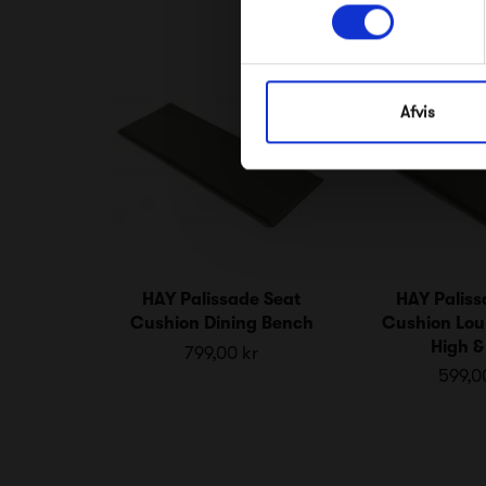
Afvis
HAY Palissade Seat
HAY Paliss
Cushion Dining Bench
Cushion Lou
High &
799,00 kr
599,0