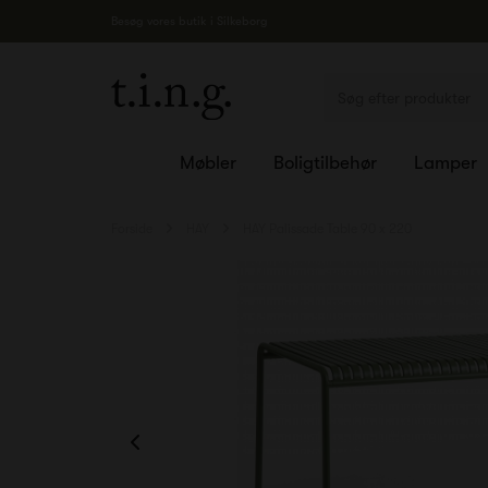
Besøg vores butik i Silkeborg
Møbler
Boligtilbehør
Lamper
Forside
HAY
HAY Palissade Table 90 x 220