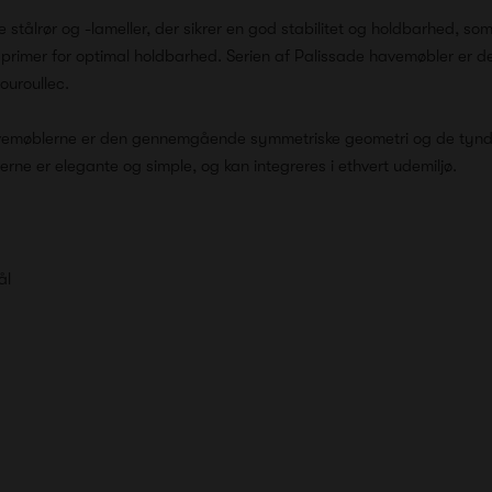
e stålrør og -lameller, der sikrer en god stabilitet og holdbarhed, so
rimer for optimal holdbarhed. Serien af Palissade havemøbler er de
ouroullec.
havemøblerne er den gennemgående symmetriske geometri og de tynde
rne er elegante og simple, og kan integreres i ethvert udemiljø.
ål