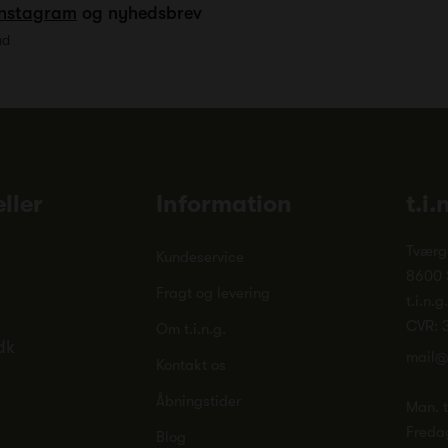
Instagram
og nyhedsbrev
ud
ller
Information
t.i.
Tværg
Kundeservice
8600 
Fragt og levering
t.i.n.g
CVR: 
Om t.i.n.g.
dk
mail@
Kontakt os
Åbningstider
Man. ti
Freda
Blog