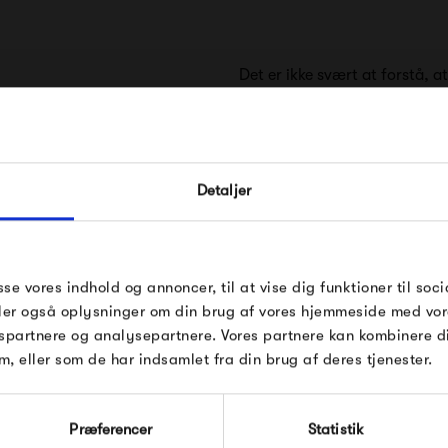
Det er ikke svært at forstå, a
møbler, interiør og boligteksti
2002 og lanceret i 2003 til I
FÅ 10% PÅ DIN NÆSTE O
møbelmesser. Siden er det gå
Detaljer
Indtast din e-mail, så sender vi rabatkoden 
mail. Minimumsbeløb er 499 kr. for at indl
Der er et klart fokus på at sk
rabatten.
deres udtryk, at det næsten v
Gælder ikke på produkter fra Fermob, Fil
sse vores indhold og annoncer, til at vise dig funktioner til soci
kombinere kvalitet med stilren
Pop og i forvejen nedsatte produkter.
deler også oplysninger om din brug af vores hjemmeside med vor
af de mest stilrene eksempler
spartnere og analysepartnere. Vores partnere kan kombinere 
 HAY
m, eller som de har indsamlet fra din brug af deres tjenester.
findes herhjemme.
Modtag velkomstrabat
Præferencer
Statistik