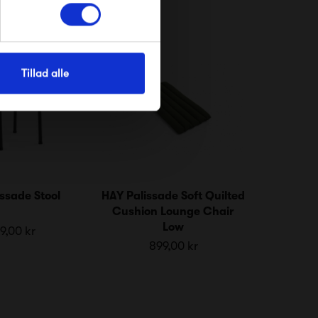
Tillad alle
ssade Stool
HAY Palissade Soft Quilted
Cushion Lounge Chair
Low
9,00 kr
899,00 kr