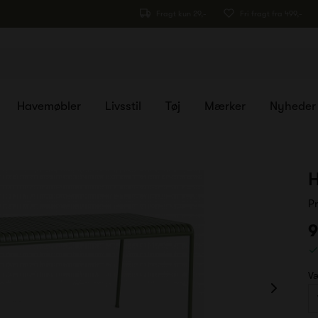
Fragt kun 29,-
Fri fragt fra 499,-
Havemøbler
Livsstil
Tøj
Mærker
Nyheder
H
P
9
Væ