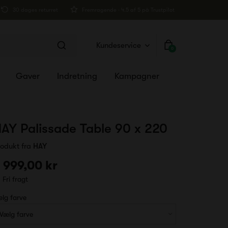
30 dages returret
Fremragende · 4.5 af 5 på Trustpilot
Kundeservice
0
Gaver
Indretning
Kampagner
AY Palissade Table 90 x 220
rodukt fra
HAY
 999,00 kr
Fri fragt
lg farve