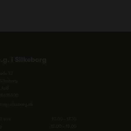
n.g. i Silkeborg
ade 13
Silkeborg
. ApS
38635530
ting-silkeborg.dk
l tors.
10.00 - 17.30
g
10.00 - 18,00