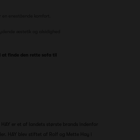
er en enestående komfort.
dbydende æstetik og alsidighed
t finde den rette sofa til
t HAY er et af landets største brands indenfor
ler. HAY blev stiftet af Rolf og Mette Hay i