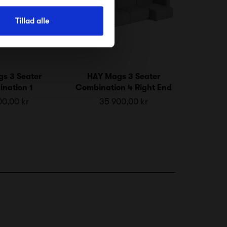
Tillad alle
s 3 Seater
HAY Mags 3 Seater
nation 1
Combination 4 Right End
00,00 kr
35 900,00 kr