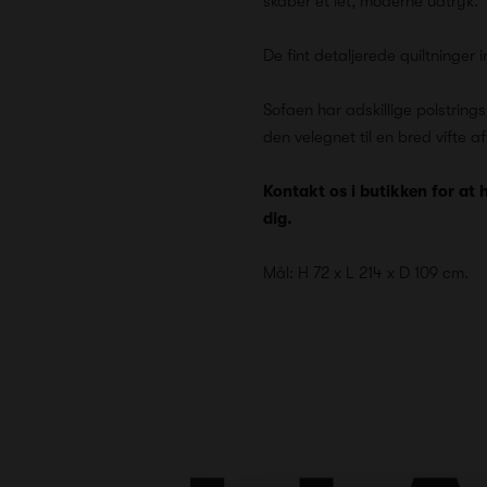
skaber et let, moderne udtryk.
De fint detaljerede quiltninge
Sofaen har adskillige polstring
den velegnet til en bred vifte a
Kontakt os i butikken for at 
dig.
Mål: H 72 x L 214 x D 109 cm.