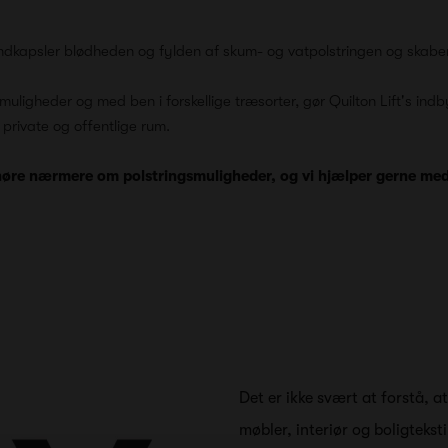
r indkapsler blødheden og fylden af skum- og vatpolstringen og skab
smuligheder og med ben i forskellige træsorter, gør Quilton Lift's in
f private og offentlige rum.
høre nærmere om polstringsmuligheder, og vi hjælper gerne med a
Det er ikke svært at forstå, a
møbler, interiør og boligteksti