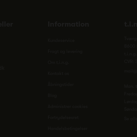
ller
Information
t.i.
Tværg
Kundeservice
8600 
Fragt og levering
t.i.n.g
CVR: 
Om t.i.n.g.
dk
mail@
Kontakt os
Åbningstider
Man. ti
Freda
Blog
Lørda
Administrer cookies
Sønd
Fortrydelsesret
Se all
Handelsbetingelser