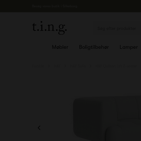
Besøg vores butik i Silkeborg
Møbler
Boligtilbehør
Lamper
Forside
HAY
HAY Sofa
HAY Quilton Lift 2-seater