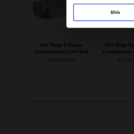
Afvis
HAY Mags 3 Seater
HAY Mags Sof
Combination 4 Left End
Combination 
35 900,00 kr
31 300,