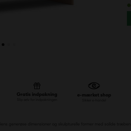
Gratis indpakning
e-mærket shop
Slip selv for indpakningen
Sikker e-handel
riens generøse dimensioner og skulpturelle former med solide træben,