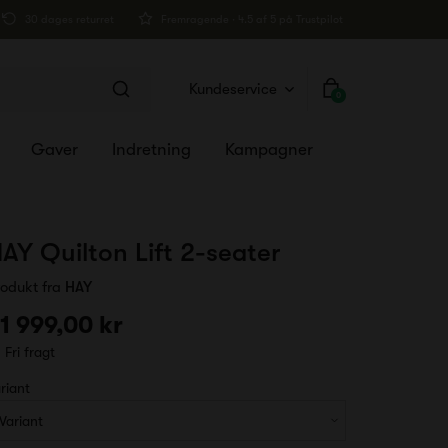
30 dages returret
Fremragende · 4.5 af 5 på Trustpilot
Kundeservice
0
Gaver
Indretning
Kampagner
AY Quilton Lift 2-seater
rodukt fra
HAY
1 999,00 kr
Fri fragt
riant