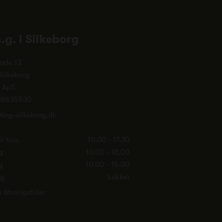
n.g. i Silkeborg
ade 13
Silkeborg
. ApS
38635530
ting-silkeborg.dk
l tors.
10.00 - 17.30
g
10.00 - 18,00
g
10.00 - 15.00
ag
Lukket
e åbningstider