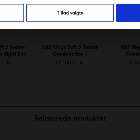
Nej tak, jeg ønsker ikke rabat.
Tillad valgte
t 3 Seater
HAY Mags Soft 3 Seater
HAY Mag
4 Right End
Combination 1
Combi
00 kr
27 100,00 kr
31 3
Relaterede produkter