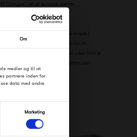
MM Cologne - en af europas største
et stærkt. Meget stærkt.
RDRE
abe stilikoner der er så enestående simple i
Om
irker banalt. Hos HAY har man øje for at
til dig på
øse
e linjer og geniale finesser. HAY er uden tvivl et
 på den skandinaviske design tradition som
e Under
ale medier og til at
es partnere inden for
disse data med andre
Marketing