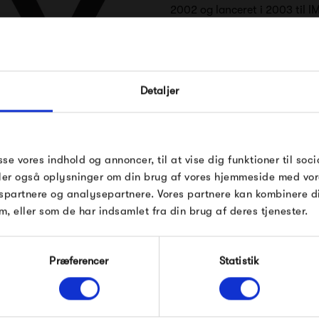
2002 og lanceret i 2003 til I
møbelmesser. Siden er det gå
FÅ 10% PÅ DIN NÆSTE O
Der er et klart fokus på at sk
Detaljer
deres udtryk, at det næsten v
Indtast din e-mail, så sender vi rabatkoden 
mail. Minimumsbeløb er 499 kr. for at indl
kombinere kvalitet med stilren
rabatten.
af de mest stilrene eksempler
 HAY
Gælder ikke på produkter fra Fermob, Fil
sse vores indhold og annoncer, til at vise dig funktioner til soci
findes herhjemme.
Pop og i forvejen nedsatte produkter.
deler også oplysninger om din brug af vores hjemmeside med vor
spartnere og analysepartnere. Vores partnere kan kombinere 
m, eller som de har indsamlet fra din brug af deres tjenester.
Produkter fra samme kategori
Modtag velkomstrabat
Præferencer
Statistik
*Ved at tilmelde dig accepterer du at modtage e-
mailmarkedsføring