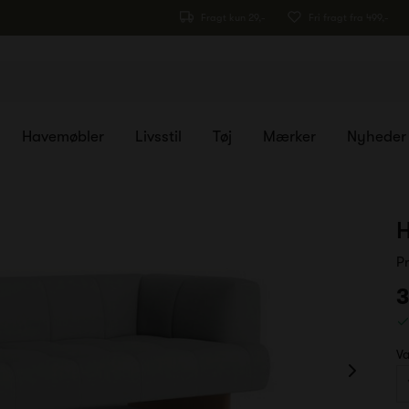
Fragt kun 29,-
Fri fragt fra 499,-
Havemøbler
Livsstil
Tøj
Mærker
Nyheder
H
P
3
Va